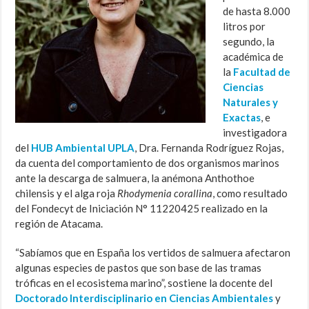
de hasta 8.000
litros por
segundo, la
académica de
la
Facultad de
Ciencias
Naturales y
Exactas
, e
investigadora
del
HUB Ambiental UPLA
, Dra. Fernanda Rodríguez Rojas,
da cuenta del comportamiento de dos organismos marinos
ante la descarga de salmuera, la anémona Anthothoe
chilensis y el alga roja
Rhodymenia corallina
, como resultado
del Fondecyt de Iniciación N° 11220425 realizado en la
región de Atacama.
“Sabíamos que en España los vertidos de salmuera afectaron
algunas especies de pastos que son base de las tramas
tróficas en el ecosistema marino”, sostiene la docente del
Doctorado Interdisciplinario en Ciencias Ambientales
y