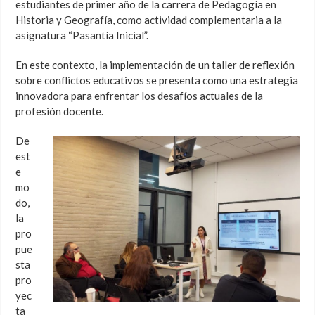
estudiantes de primer año de la carrera de Pedagogía en
Historia y Geografía, como actividad complementaria a la
asignatura “Pasantía Inicial”.
En este contexto, la implementación de un taller de reflexión
sobre conflictos educativos se presenta como una estrategia
innovadora para enfrentar los desafíos actuales de la
profesión docente.
De
est
e
mo
do,
la
pro
pue
sta
pro
yec
ta