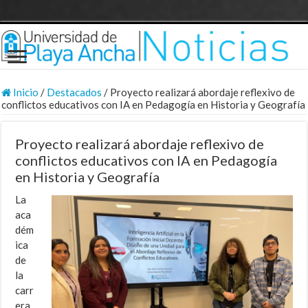
Inicio
/
Destacados
/
Proyecto realizará abordaje reflexivo de
conflictos educativos con IA en Pedagogía en Historia y Geografía
Proyecto realizará abordaje reflexivo de
conflictos educativos con IA en Pedagogía
en Historia y Geografía
La
aca
dém
ica
de
la
carr
era