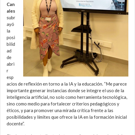
Can
ales
subr
ayó
la
posi
bilid
ad
de
abri
r
esp
acios de reflexión en torno a la IA y la educación. “Me parece
importante generar instancias donde se integre el uso de la
inteligencia artificial, no solo como herramienta tecnológica,
sino como medio para fortalecer criterios pedagógicos y
éticos, y para promover una mirada crítica frente a las
posibilidades y límites que ofrece la IA en la formación inicial
docente”.