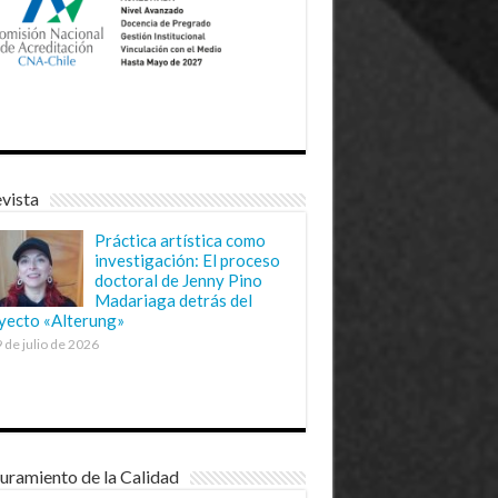
vista
Práctica artística como
investigación: El proceso
doctoral de Jenny Pino
Madariaga detrás del
yecto «Alterung»
 de julio de 2026
uramiento de la Calidad