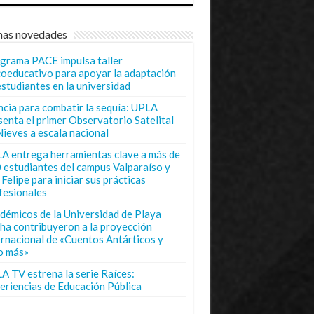
mas novedades
grama PACE impulsa taller
coeducativo para apoyar la adaptación
estudiantes en la universidad
ncia para combatir la sequía: UPLA
senta el primer Observatorio Satelital
Nieves a escala nacional
A entrega herramientas clave a más de
 estudiantes del campus Valparaíso y
Felipe para iniciar sus prácticas
fesionales
démicos de la Universidad de Playa
ha contribuyeron a la proyección
ernacional de «Cuentos Antárticos y
o más»
A TV estrena la serie Raíces:
eriencias de Educación Pública