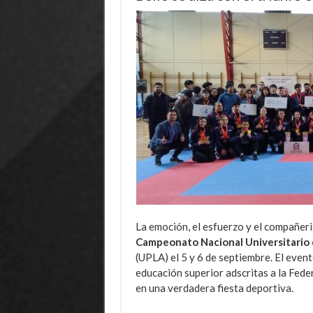
La emoción, el esfuerzo y el compañeri
Campeonato Nacional Universitario 
(UPLA) el 5 y 6 de septiembre. El even
educación superior adscritas a la Fed
en una verdadera fiesta deportiva.