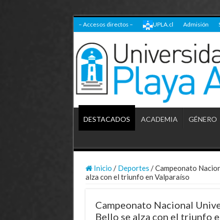
– Accesos directos –
UPLA.cl
Admisión
DESTACADOS
ACADEMIA
GÉNERO
Inicio
/
Deportes
/
Campeonato Nacional
alza con el triunfo en Valparaíso
Campeonato Nacional Univer
Bello se alza con el triunfo 