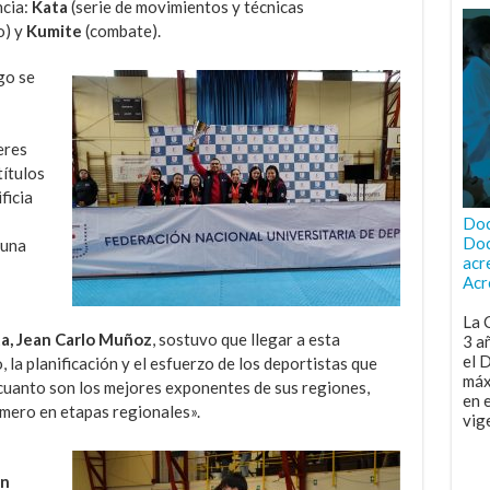
ncia:
Kata
(serie de movimientos y técnicas
o) y
Kumite
(combate).
go se
eres
ítulos
ficia
Doc
Doc
 una
acr
Acr
La 
a, Jean Carlo Muñoz
, sostuvo que llegar a esta
3 a
el 
, la planificación y el esfuerzo de los deportistas que
máx
cuanto son los mejores exponentes de sus regiones,
en 
imero en etapas regionales».
vig
án