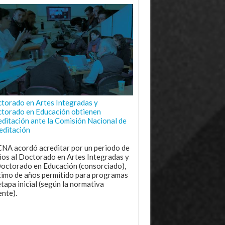
torado en Artes Integradas y
torado en Educación obtienen
editación ante la Comisión Nacional de
editación
CNA acordó acreditar por un periodo de
ños al Doctorado en Artes Integradas y
Doctorado en Educación (consorciado),
imo de años permitido para programas
etapa inicial (según la normativa
ente).