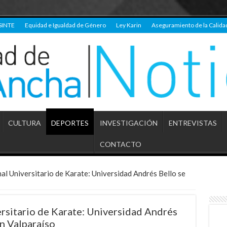
SINTE
Equidad e Igualdad de Género
Ley Karin
Aseguramiento de la Calida
CULTURA
DEPORTES
INVESTIGACIÓN
ENTREVISTAS
CONTACTO
 Universitario de Karate: Universidad Andrés Bello se
sitario de Karate: Universidad Andrés
en Valparaíso