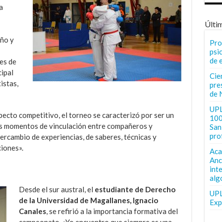
a
Últi
ño y
Pro
psi
de 
es de
cipal
Cie
istas,
pre
de 
UPL
specto competitivo, el torneo se caracterizó por ser un
100
os momentos de vinculación entre compañeros y
San 
pro
ercambio de experiencias, de saberes, técnicas y
iones».
Aca
Anc
int
alg
Desde el sur austral, el
estudiante de Derecho
UPL
de la Universidad de Magallanes, Ignacio
Exp
Canales
, se refirió a la importancia formativa del
campeonato. «Yo encuentro que siempre es una