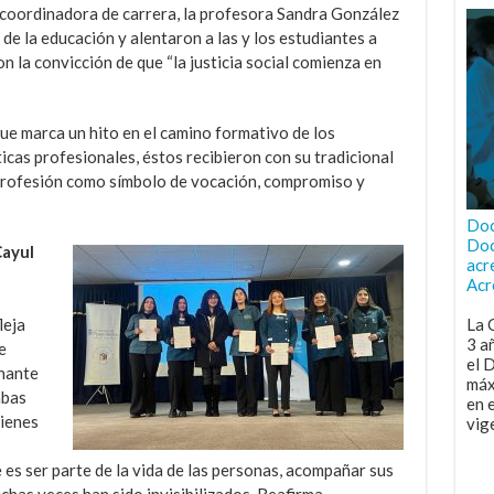
 coordinadora de carrera, la profesora Sandra González
de la educación y alentaron a las y los estudiantes a
n la convicción de que “la justicia social comienza en
ue marca un hito en el camino formativo de los
icas profesionales, éstos recibieron con su tradicional
 profesión como símbolo de vocación, compromiso y
Doc
Doc
Cayul
acr
Acr
La 
leja
3 a
e
el 
nante
máx
mbas
en 
uienes
vig
 es ser parte de la vida de las personas, acompañar sus