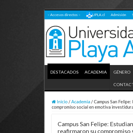
– Accesos directos –
UPLA.cl
Admisión
DESTACADOS
ACADEMIA
GÉNERO
CONTAC
Inicio
/
Academia
/
Campus San Felipe: 
compromiso social en emotiva investidur
Campus San Felipe: Estudian
reafirmaron su compromiso s