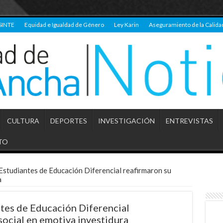
SINTE
Equidad e Igualdad de Género
Ley Karin
Aseguramiento de la Calida
CULTURA
DEPORTES
INVESTIGACIÓN
ENTREVISTAS
TO
Estudiantes de Educación Diferencial reafirmaron su
a
tes de Educación Diferencial
ocial en emotiva investidura