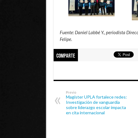
Fuente: Daniel Labbé Y., periodista Dire
Felipe.
Comparte
Previo
Magíster UPLA fortalece redes:
Investigación de vanguardia
sobre liderazgo escolar impacta
en cita internacional