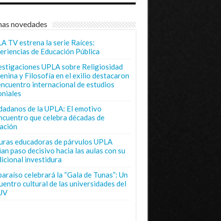
mas novedades
A TV estrena la serie Raíces:
eriencias de Educación Pública
estigaciones UPLA sobre Religiosidad
enina y Filosofía en el exilio destacaron
encuentro internacional de estudios
oniales
dadanos de la UPLA: El emotivo
ncuentro que celebra décadas de
ación
uras educadoras de párvulos UPLA
ian paso decisivo hacia las aulas con su
dicional investidura
paraíso celebrará la “Gala de Tunas”: Un
uentro cultural de las universidades del
UV