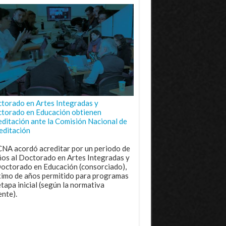
torado en Artes Integradas y
torado en Educación obtienen
editación ante la Comisión Nacional de
editación
CNA acordó acreditar por un periodo de
ños al Doctorado en Artes Integradas y
Doctorado en Educación (consorciado),
imo de años permitido para programas
etapa inicial (según la normativa
ente).