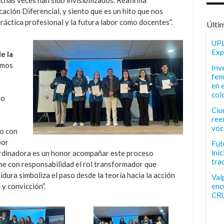
has veces han sido invisibilizados. Reafirma
ción Diferencial, y siento que es un hito que nos
ráctica profesional y la futura labor como docentes”.
Últi
UPL
Exp
e la
imos
Inv
fem
en 
col
lo
Ciu
ree
voc
o con
por
Fut
inic
rdinadora es un honor acompañar este proceso
tra
e con responsabilidad el rol transformador que
idura simboliza el paso desde la teoría hacia la acción
Val
enc
y convicción”.
CR