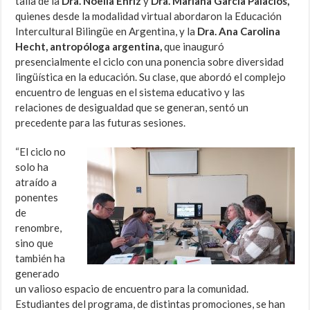
talla de la
Dra. Noelia Enriz
y
Dra. Mariana García Palacios,
quienes desde la modalidad virtual abordaron la Educación
Intercultural Bilingüe en Argentina, y la
Dra. Ana Carolina
Hecht, antropóloga argentina,
que inauguró
presencialmente el ciclo con una ponencia sobre diversidad
lingüística en la educación. Su clase, que abordó el complejo
encuentro de lenguas en el sistema educativo y las
relaciones de desigualdad que se generan, sentó un
precedente para las futuras sesiones.
“El ciclo no
solo ha
atraído a
ponentes
de
renombre,
sino que
también ha
generado
un valioso espacio de encuentro para la comunidad.
Estudiantes del programa, de distintas promociones, se han