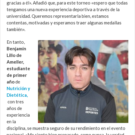
gracias a él». Añadió que, para este torneo «espero que todas
tengamos una nueva experiencia deportiva a través de la
universidad
.
Queremos representarla bien, estamos
contentas, motivadas y esperamos traer algunas medallas
también».
En tanto,
Benjamín
Lillo de
Ameller,
estudiante
de primer
año
de
Nutrición y
Dietética,
con tres
años de
experiencia
en la
disciplina, se muestra seguro de su rendimiento en el evento
nacional. «Me siento bien preparado, como nunca, la verdad.