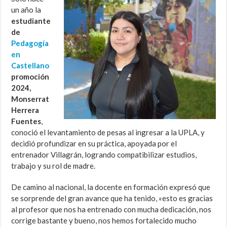
un año la
estudiante
de
Pedagogía
en
Castellano
promoción
2024,
Monserrat
Herrera
Fuentes
,
conoció el levantamiento de pesas al ingresar a la UPLA, y
decidió profundizar en su práctica, apoyada por el
entrenador Villagrán, logrando compatibilizar estudios,
trabajo y su rol de madre.
De camino al nacional, la docente en formación expresó que
se sorprende del gran avance que ha tenido, «esto es gracias
al profesor que nos ha entrenado con mucha dedicación, nos
corrige bastante y bueno, nos hemos fortalecido mucho