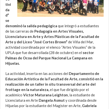
tivi
da
d”
se
denominó la salida pedagógica
que integró a estudiantes
de las carreras de
Pedagogía en Artes Visuales,
Licenciatura en Arte y Artes Plásticas de la Facultad de
Arte y del Liceo “José Cortes Brown”
de Viña del Mar,
actividad coordinada por el elenco “Artes Visuales” de la
UPLA que fue desarrollada (28 de octubre) en el
sector
Palmas de Ocoa del Parque Nacional La Campana en
Hijuelas.
La actividad, inserta en las acciones del
Departamento de
Educación Artística de la Facultad de Arte, consistió en la
realización de un taller in situ transversal del arte del
frottage en la naturaleza,
el que fue dirigido por el
académico
Víctor Maturana Leighton
, la estudiante de
Licenciatura en Arte
Dangela Asmut
y coordinada desde
Hijuelas por la estudiante del Magister en Arte,
Gabriela