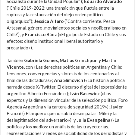
Socialista durante la Unidad Popular”)
;
Eduardo Alvarado
(“Chile 2019-2022: una transición que fluctúa entre la
ruptura y la restauración del viejo orden político
oligárquico”)
;
Jessica Alfaro
(“Contra corriente. Pesca
Artesanal, género, movimientos sociales y neoliberalismo en
Chile”); y
Francisco Báez
(«El golpe de Estado en Chile y sus
efectos: diseño institucional liberal autoritario y
precariado»).
También
Gabriela Gomes, Matías Grinchpun y Martín
Vicente
, con
«Las derechas políticas en Argentina y Chile:
tensiones, convergencias y síntesis de los centenarios al
final de las dictaduras»
;
Ana Slimovich
(«La historia política
narrada desde X/Twitter. El discurso digital del expresidente
argentino Alberto Fernández»)
;
Iván Basewicz
(«Los
expertos y la dimensión vincular de la selección política. Foro
Agenda Argentina y la cartera de seguridad 2019»)
;
Javier
Franzé
(«El arquero que no sabía desempatar: Milei y la
deslegitimación del adversario»)
; y
Julia Evangelina
(«La
política y los medios: un análisis de las trayectorias,
representaciones y redes de sociabilidad de los periodistas y