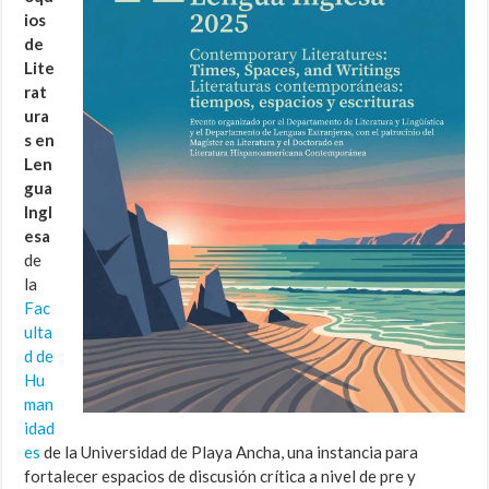
ios
de
Lite
rat
ura
s en
Len
gua
Ingl
esa
de
la
Fac
ulta
d de
Hu
man
idad
es
de la Universidad de Playa Ancha, una instancia para
fortalecer espacios de discusión crítica a nivel de pre y