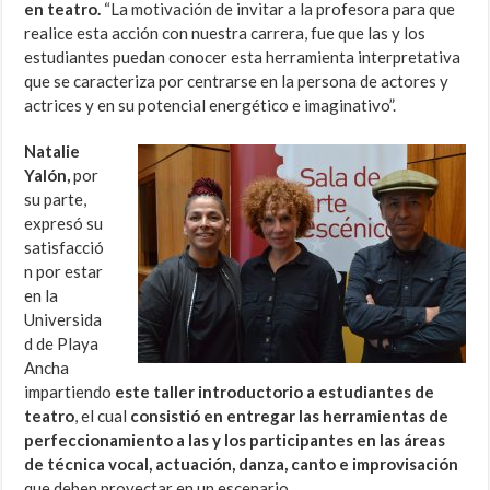
en teatro.
“La motivación de invitar a la profesora para que
realice esta acción con nuestra carrera, fue que las y los
estudiantes puedan conocer esta herramienta interpretativa
que se caracteriza por centrarse en la persona de actores y
actrices y en su potencial energético e imaginativo”.
Natalie
Yalón,
por
su parte,
expresó su
satisfacció
n por estar
en la
Universida
d de Playa
Ancha
impartiendo
este taller introductorio a estudiantes de
teatro
, el cual
consistió en entregar las herramientas de
perfeccionamiento a las y los participantes en las áreas
de técnica vocal, actuación, danza, canto e improvisación
que deben proyectar en un escenario.