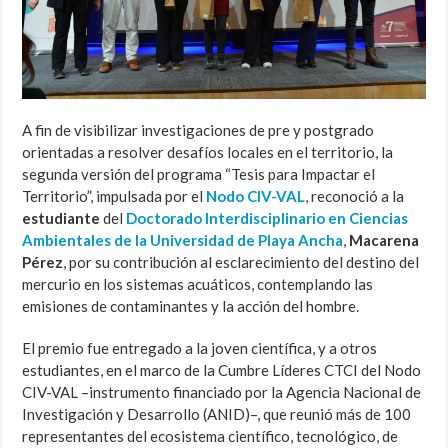
A fin de visibilizar investigaciones de pre y postgrado
orientadas a resolver desafíos locales en el territorio, la
segunda versión del programa “Tesis para Impactar el
Territorio”, impulsada por el
Nodo CIV-VAL
, reconoció a la
estudiante
del
Doctorado Interdisciplinario en Ciencias
Ambientales de la Universidad de Playa Ancha
,
Macarena
Pérez
, por su contribución al esclarecimiento del destino del
mercurio en los sistemas acuáticos, contemplando las
emisiones de contaminantes y la acción del hombre.
El premio fue entregado a la joven científica, y a otros
estudiantes, en el marco de la Cumbre Líderes CTCI del Nodo
CIV-VAL –instrumento financiado por la Agencia Nacional de
Investigación y Desarrollo (ANID)–, que reunió más de 100
representantes del ecosistema científico, tecnológico, de