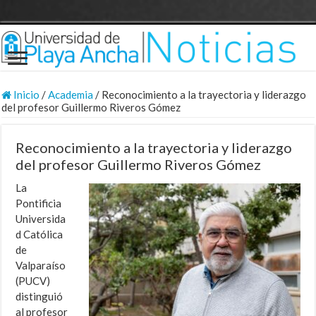
Inicio
/
Academia
/
Reconocimiento a la trayectoria y liderazgo
del profesor Guillermo Riveros Gómez
Reconocimiento a la trayectoria y liderazgo
del profesor Guillermo Riveros Gómez
La
Pontificia
Universida
d Católica
de
Valparaíso
(PUCV)
distinguió
al profesor