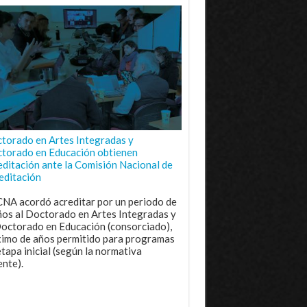
torado en Artes Integradas y
torado en Educación obtienen
editación ante la Comisión Nacional de
editación
CNA acordó acreditar por un periodo de
ños al Doctorado en Artes Integradas y
Doctorado en Educación (consorciado),
imo de años permitido para programas
etapa inicial (según la normativa
ente).