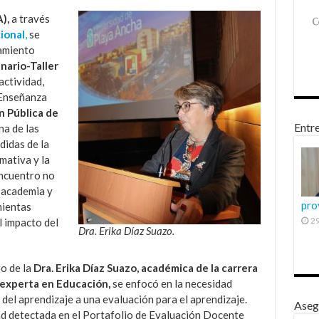
),
a través
ional
,
se
amiento
nario-Taller
actividad,
 Enseñanza
n Pública de
Entre
na de las
ndidas de la
mativa y la
encuentro no
a academia y
pro
mientas
29
l impacto del
Dra. Erika Díaz Suazo.
go de la
Dra. Erika Díaz Suazo, académica de la carrera
 experta en Educación,
se enfocó en la necesidad
del aprendizaje a una evaluación para el aprendizaje.
Aseg
idad detectada en el Portafolio de Evaluación Docente