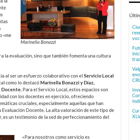
a la
nte
us
Últi
ntas
Ciu
a
ree
 o «me
voc
Marinella Bonazzi
Fut
inic
a la evaluación, sino que también fomenta una cultura
tra
Val
enc
ia al ser un esfuerzo colaborativo con el
Servicio Local
CR
 tal como lo destacó
Marinella Bonazzi y Díaz,
l Docente.
Para el Servicio Local, estos espacios son
Inv
Con
idad con los docentes en ejercicio, ofreciendo
Ind
emáticas cruciales, especialmente aquellas que han
 Evaluación Docente. La alta valoración de este tipo de
Curs
XLV
r, es un testimonio de la sed de perfeccionamiento del
«Para nosotros como servicio es