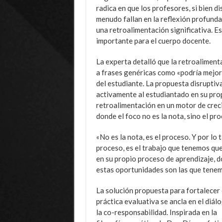
radica en que los profesores, si bien 
menudo fallan en la reflexión profunda
una retroalimentación significativa. E
importante para el cuerpo docente.
La experta detalló que la retroalimen
a frases genéricas como «podría mejora
del estudiante. La propuesta disruptiva
activamente al estudiantado en su prop
retroalimentación en un motor de crec
donde el foco no es la nota, sino el pr
«No es la nota, es el proceso. Y por lo 
proceso, es el trabajo que tenemos que
en su propio proceso de aprendizaje, do
estas oportunidades son las que tenemo
La solución propuesta para fortalecer
práctica evaluativa se ancla en el diál
la co-responsabilidad. Inspirada en la