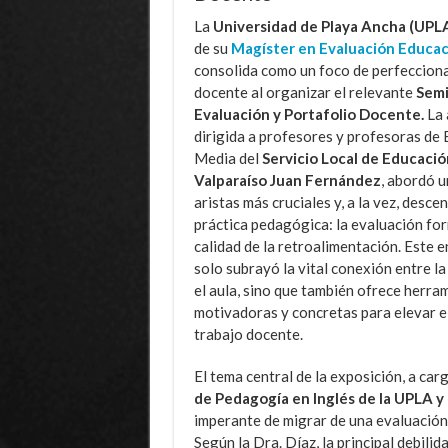
La
Universidad de Playa Ancha (UPLA
de su
Magíster en Evaluación Educac
consolida como un foco de perfeccion
docente al organizar el relevante
Semi
Evaluación y Portafolio Docente.
La 
dirigida a profesores y profesoras de
Media del
Servicio Local de Educació
Valparaíso Juan Fernández
, abordó u
aristas más cruciales y, a la vez, desce
práctica pedagógica: la evaluación for
calidad de la retroalimentación. Este 
solo subrayó la vital conexión entre l
el aula, sino que también ofrece herra
motivadoras y concretas para elevar e
trabajo docente.
El tema central de la exposición, a car
de Pedagogía en Inglés de la UPLA y
imperante de migrar de una evaluación 
Según la Dra. Díaz, la principal debil