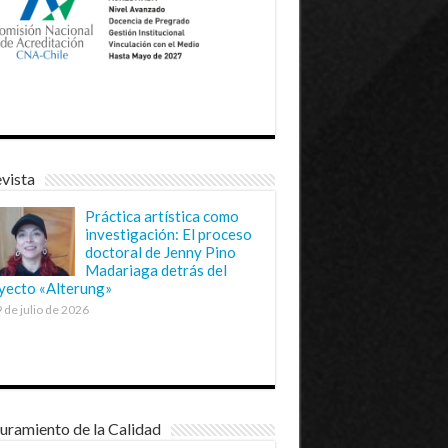
vista
Práctica artística como
investigación: El proceso
doctoral de Jenny Pino
Madariaga detrás del
yecto «Alterung»
 de julio de 2026
uramiento de la Calidad