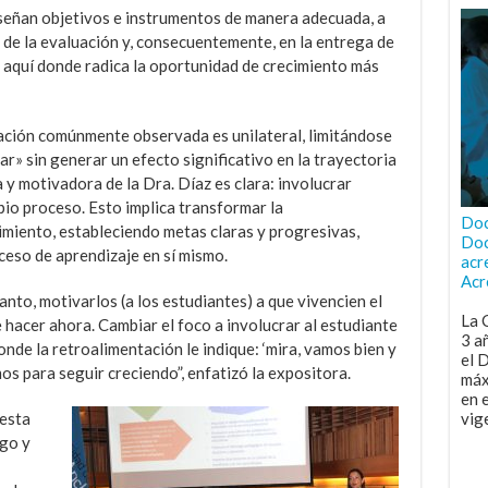
diseñan objetivos e instrumentos de manera adecuada, a
 de la evaluación y, consecuentemente, en la entrega de
s aquí donde radica la oportunidad de crecimiento más
tación comúnmente observada es unilateral, limitándose
r» sin generar un efecto significativo en la trayectoria
 y motivadora de la Dra. Díaz es clara: involucrar
io proceso. Esto implica transformar la
Doc
imiento, estableciendo metas claras y progresivas,
Doc
oceso de aprendizaje en sí mismo.
acr
Acr
tanto, motivarlos (a los estudiantes) a que vivencien el
La 
 hacer ahora. Cambiar el foco a involucrar al estudiante
3 a
nde la retroalimentación le indique: ‘mira, vamos bien y
el 
s para seguir creciendo”, enfatizó la expositora.
máx
en 
 esta
vig
ogo y