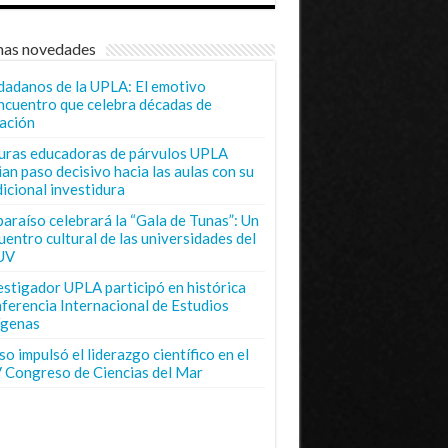
mas novedades
dadanos de la UPLA: El emotivo
ncuentro que celebra décadas de
ación
uras educadoras de párvulos UPLA
ian paso decisivo hacia las aulas con su
dicional investidura
paraíso celebrará la “Gala de Tunas”: Un
uentro cultural de las universidades del
UV
estigador UPLA participó en histórica
ferencia Internacional de Estudios
ígenas
o impulsó el liderazgo científico en el
 Congreso de Ciencias del Mar