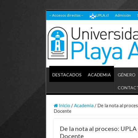
– Accesos directos –
UPLA.cl
Admisión
DESTACADOS
ACADEMIA
GÉNERO
CONTAC
Inicio
/
Academia
/
De la nota al proce
Docente
De la nota al proceso: UPLA 
Docente