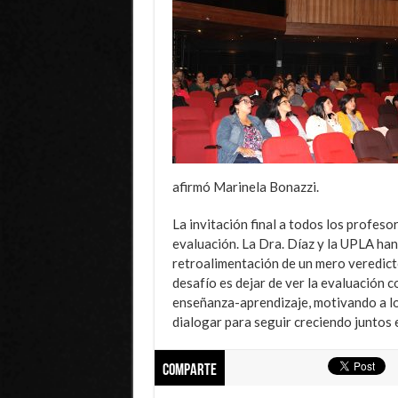
afirmó Marinela Bonazzi.
La invitación final a todos los profeso
evaluación. La Dra. Díaz y la UPLA ha
retroalimentación de un mero veredict
desafío es dejar de ver la evaluación 
enseñanza-aprendizaje, motivando a los
dialogar para seguir creciendo juntos e
Comparte