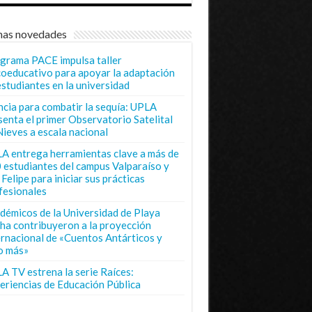
mas novedades
grama PACE impulsa taller
coeducativo para apoyar la adaptación
estudiantes en la universidad
ncia para combatir la sequía: UPLA
senta el primer Observatorio Satelital
Nieves a escala nacional
A entrega herramientas clave a más de
 estudiantes del campus Valparaíso y
Felipe para iniciar sus prácticas
fesionales
démicos de la Universidad de Playa
ha contribuyeron a la proyección
ernacional de «Cuentos Antárticos y
o más»
A TV estrena la serie Raíces:
eriencias de Educación Pública