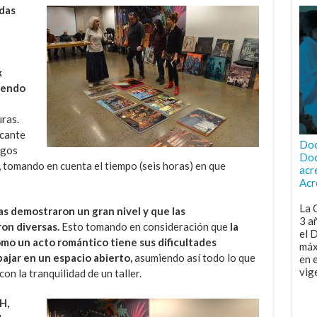
idas
x
mendo
ras.
icante
Doc
sgos
Doc
 tomando en cuenta el tiempo (seis horas) en que
acr
Acr
La 
as demostraron un gran nivel y que las
3 a
on diversas.
Esto tomando en consideración que
la
el 
como un acto romántico tiene sus dificultades
máx
abajar en un espacio abierto,
asumiendo así todo lo que
en 
vig
on la tranquilidad de un taller.
H,