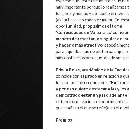
expresó que “este Encuentro es un he
muy importante porque lo realizamos 
los años y hemos visto como el nivel de
(as) artistas es cada vez mejor.
En est
oportunidad, propusimos el tema
‘Curiosidades de Valparaíso’ como u
manera de rescatar lo singular del p
y hacerlo más atractivo,
especialmen
para aquellos que no pintan paisajes o
más abstractos para que, desde sus prop
Edwin Rojas, académico de la Facult
coincide con el jurado en relación a qu
los que fueron reconocidos.
“Enfrenta
y por eso quiero destacar a las y los
demostrado estar un paso adelante,
obtención de varios reconocimientos qu
que realizan el que se refleja en el niv
Premios