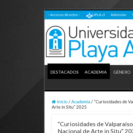
– Accesos directos –
UPLA.cl
Admisión
DESTACADOS
ACADEMIA
GÉNERO
Inicio
/
Academia
/
“Curiosidades de Va
Arte in Situ” 2025
“Curiosidades de Valparaíso”
Nacional de Arte in Situ” 2