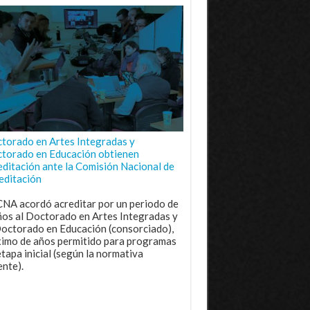
torado en Artes Integradas y
torado en Educación obtienen
editación ante la Comisión Nacional de
editación
CNA acordó acreditar por un periodo de
ños al Doctorado en Artes Integradas y
Doctorado en Educación (consorciado),
imo de años permitido para programas
etapa inicial (según la normativa
ente).