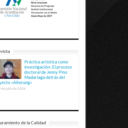
vista
Práctica artística como
investigación: El proceso
doctoral de Jenny Pino
Madariaga detrás del
yecto «Alterung»
 de julio de 2026
uramiento de la Calidad