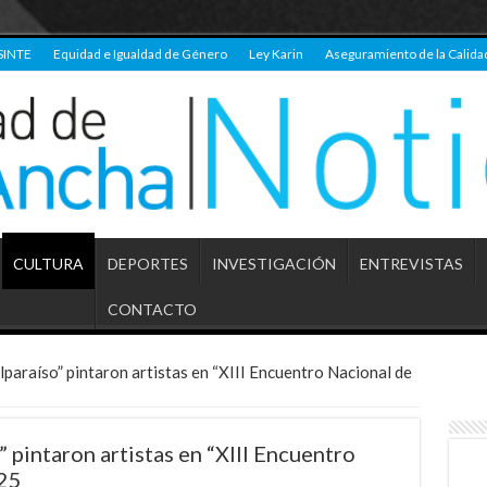
SINTE
Equidad e Igualdad de Género
Ley Karin
Aseguramiento de la Calida
CULTURA
DEPORTES
INVESTIGACIÓN
ENTREVISTAS
CONTACTO
lparaíso” pintaron artistas en “XIII Encuentro Nacional de
 pintaron artistas en “XIII Encuentro
025