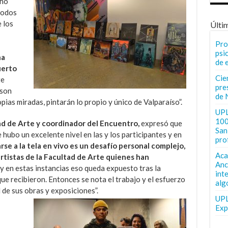
cho
todos
 los
Últi
a
Pro
psi
na
de 
uerto
Cie
te
pre
 son
de 
ias miradas, pintarán lo propio y único de Valparaíso”.
UPL
100
ad de Arte y coordinador del Encuentro,
expresó que
San 
e hubo un excelente nivel en las y los participantes y en
pro
rse a la tela en vivo es un desafío personal complejo,
Aca
 artistas de la Facultad de Arte quienes han
Anc
y en estas instancias eso queda expuesto tras la
int
e recibieron. Entonces se nota el trabajo y el esfuerzo
alg
el de sus obras y exposiciones”.
UPL
Exp