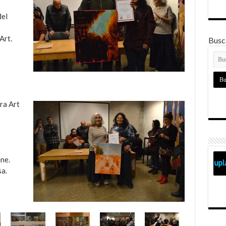
el
Art.
Busca
ra Art
ne.
a.