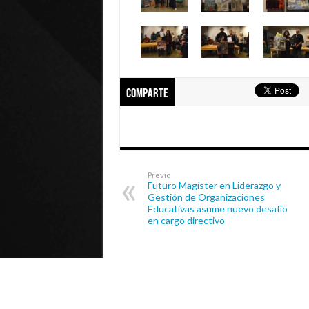
Comparte
Previo
Futuro Magíster en Liderazgo y
Gestión de Organizaciones
Educativas asume nuevo desafío
en cargo directivo
© Universidad de Playa Ancha