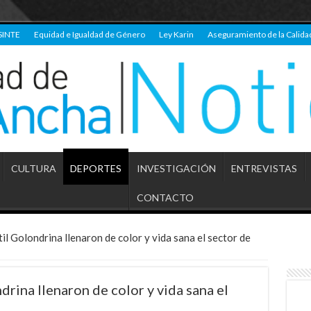
SINTE
Equidad e Igualdad de Género
Ley Karin
Aseguramiento de la Calida
CULTURA
DEPORTES
INVESTIGACIÓN
ENTREVISTAS
CONTACTO
il Golondrina llenaron de color y vida sana el sector de
drina llenaron de color y vida sana el