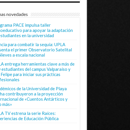
mas novedades
grama PACE impulsa taller
coeducativo para apoyar la adaptación
estudiantes en la universidad
ncia para combatir la sequía: UPLA
senta el primer Observatorio Satelital
Nieves a escala nacional
A entrega herramientas clave a más de
 estudiantes del campus Valparaíso y
Felipe para iniciar sus prácticas
fesionales
démicos de la Universidad de Playa
ha contribuyeron a la proyección
ernacional de «Cuentos Antárticos y
o más»
A TV estrena la serie Raíces:
eriencias de Educación Pública