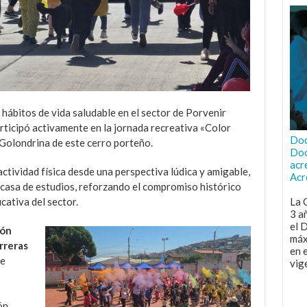
hábitos de vida saludable en el sector de Porvenir
rticipó activamente en la jornada recreativa «Color
Doc
l Golondrina de este cerro porteño.
Doc
acr
 actividad física desde una perspectiva lúdica y amigable,
Acr
 casa de estudios, reforzando el compromiso histórico
La 
cativa del sector.
3 a
el 
ión
máx
rreras
en 
de
vig
ón