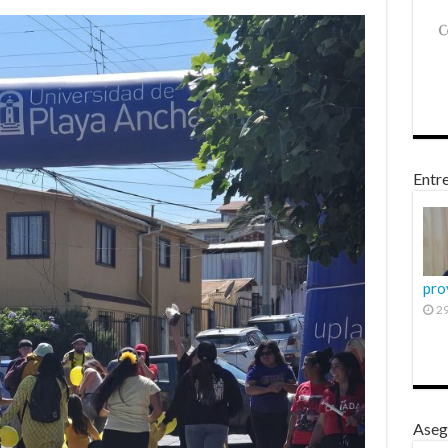
Entre
pro
29
Aseg