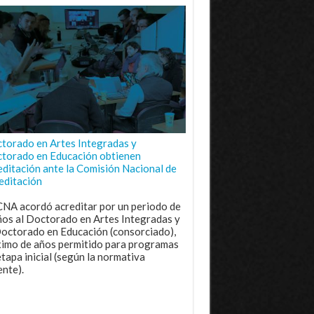
torado en Artes Integradas y
torado en Educación obtienen
editación ante la Comisión Nacional de
editación
CNA acordó acreditar por un periodo de
ños al Doctorado en Artes Integradas y
Doctorado en Educación (consorciado),
imo de años permitido para programas
etapa inicial (según la normativa
ente).