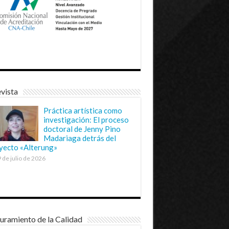
vista
Práctica artística como
investigación: El proceso
doctoral de Jenny Pino
Madariaga detrás del
yecto «Alterung»
 de julio de 2026
uramiento de la Calidad