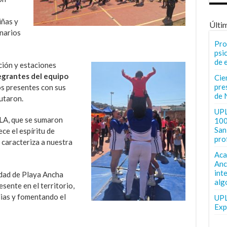
iñas y
Últi
onarios
Pro
psi
de 
ción y estaciones
egrantes del equipo
Cie
pre
s presentes con sus
de 
utaron.
UPL
LA, que se sumaron
100
San 
ce el espíritu de
pro
 caracteriza a nuestra
Aca
Anc
int
idad de Playa Ancha
alg
esente en el territorio,
lias y fomentando el
UPL
Exp