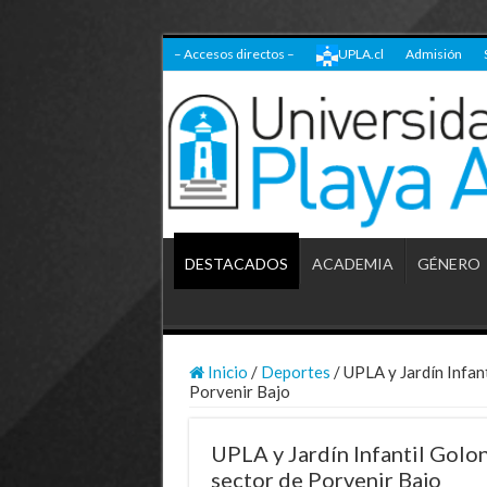
– Accesos directos –
UPLA.cl
Admisión
DESTACADOS
ACADEMIA
GÉNERO
Inicio
/
Deportes
/
UPLA y Jardín Infant
Porvenir Bajo
UPLA y Jardín Infantil Golon
sector de Porvenir Bajo