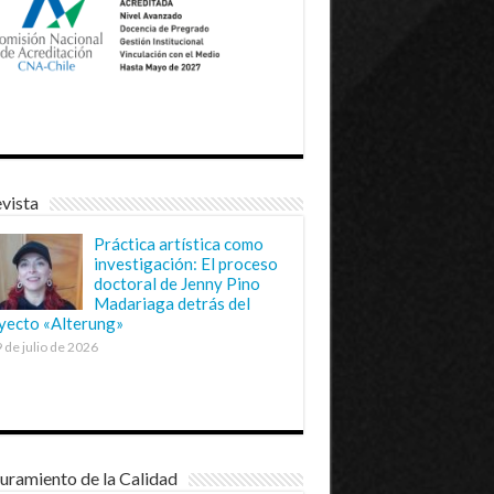
vista
Práctica artística como
investigación: El proceso
doctoral de Jenny Pino
Madariaga detrás del
yecto «Alterung»
 de julio de 2026
uramiento de la Calidad