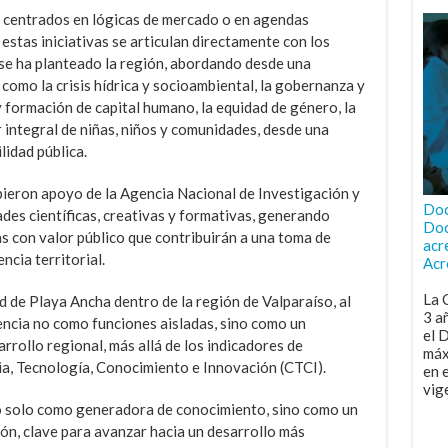
s centrados en lógicas de mercado o en agendas
estas iniciativas se articulan directamente con los
 se ha planteado la región, abordando desde una
 como la crisis hídrica y socioambiental, la gobernanza y
 y formación de capital humano, la equidad de género, la
 integral de niñas, niños y comunidades, desde una
lidad pública.
bieron apoyo de la Agencia Nacional de Investigación y
Doc
des científicas, creativas y formativas, generando
Doc
as con valor público que contribuirán a una toma de
acr
ncia territorial.
Acr
La 
d de Playa Ancha dentro de la región de Valparaíso, al
3 a
encia no como funciones aisladas, sino como un
el 
arrollo regional, más allá de los indicadores de
máx
ia, Tecnología, Conocimiento e Innovación (CTCI).
en 
vig
o solo como generadora de conocimiento, sino como un
ión, clave para avanzar hacia un desarrollo más