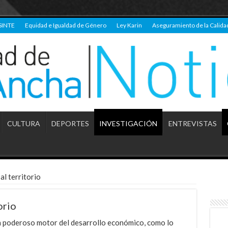
SINTE
Equidad e Igualdad de Género
Ley Karin
Aseguramiento de la Calida
CULTURA
DEPORTES
INVESTIGACIÓN
ENTREVISTAS
al territorio
orio
un poderoso motor del desarrollo económico, como lo