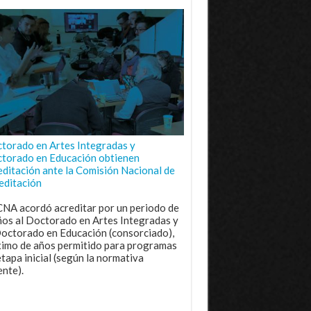
torado en Artes Integradas y
torado en Educación obtienen
editación ante la Comisión Nacional de
editación
CNA acordó acreditar por un periodo de
ños al Doctorado en Artes Integradas y
Doctorado en Educación (consorciado),
imo de años permitido para programas
etapa inicial (según la normativa
ente).