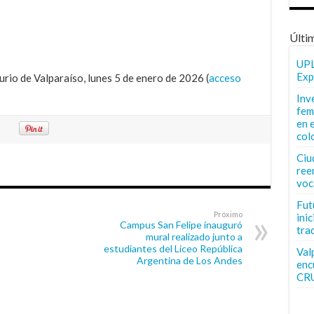
Últi
UPL
Exp
rio de Valparaíso, lunes 5 de enero de 2026 (
acceso
Inv
fem
en 
col
Ciu
ree
voc
Fut
Próximo
inic
Campus San Felipe inauguró
tra
mural realizado junto a
estudiantes del Liceo República
Val
Argentina de Los Andes
enc
CR