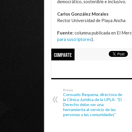
democrático, sostenible e inclusivo.
Carlos González Morales
Rector Universidad de Playa Ancha
Fuente:
columna publicada en El Mercu
para suscriptores
).
Comparte
Previo
Consuelo Requena, directora de
la Clínica Jurídica de la UPLA: “El
Derecho debe ser una
herramienta al servicio de las
personas y las comunidades”