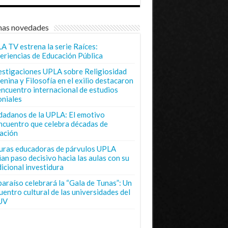
mas novedades
A TV estrena la serie Raíces:
eriencias de Educación Pública
estigaciones UPLA sobre Religiosidad
enina y Filosofía en el exilio destacaron
encuentro internacional de estudios
oniales
dadanos de la UPLA: El emotivo
ncuentro que celebra décadas de
ación
uras educadoras de párvulos UPLA
ian paso decisivo hacia las aulas con su
dicional investidura
paraíso celebrará la “Gala de Tunas”: Un
uentro cultural de las universidades del
UV