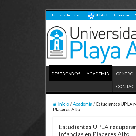
– Accesos directos –
UPLA.cl
Admisión
DESTACADOS
ACADEMIA
GÉNERO
CONTAC
Inicio
/
Academia
/
Estudiantes UPLA re
Placeres Alto
Estudiantes UPLA recuperan 
infancias en Placeres Alto