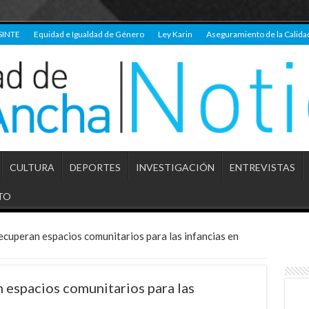
SINTE
Equidad e Igualdad de Género
Ley Karin
Aseguramiento de la Calida
CULTURA
DEPORTES
INVESTIGACIÓN
ENTREVISTAS
TO
cuperan espacios comunitarios para las infancias en
espacios comunitarios para las