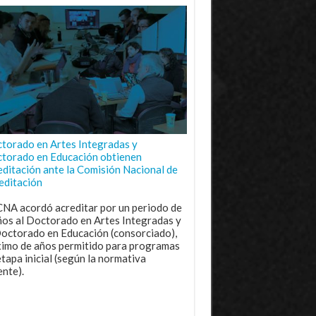
torado en Artes Integradas y
torado en Educación obtienen
editación ante la Comisión Nacional de
editación
CNA acordó acreditar por un periodo de
ños al Doctorado en Artes Integradas y
Doctorado en Educación (consorciado),
imo de años permitido para programas
etapa inicial (según la normativa
ente).