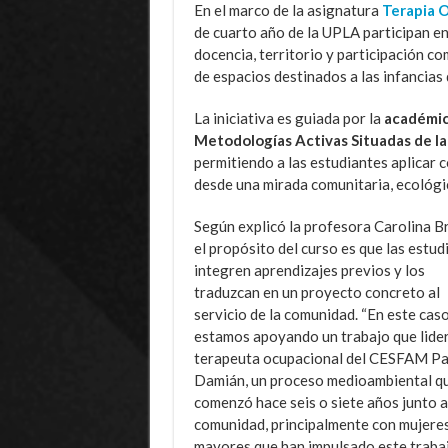
En el marco de la asignatura
Terapia 
de cuarto año de la UPLA participan en
docencia, territorio y participación c
de espacios destinados a las infancias 
La iniciativa es guiada por la
académic
Metodologías Activas Situadas de la
permitiendo a las estudiantes aplicar 
desde una mirada comunitaria, ecológica
Según explicó la profesora Carolina B
el propósito del curso es que las estud
integren aprendizajes previos y los
traduzcan en un proyecto concreto al
servicio de la comunidad. “En este caso
estamos apoyando un trabajo que lide
terapeuta ocupacional del CESFAM P
Damián, un proceso medioambiental q
comenzó hace seis o siete años junto a
comunidad, principalmente con mujere
mayores que han impulsado este trabaj