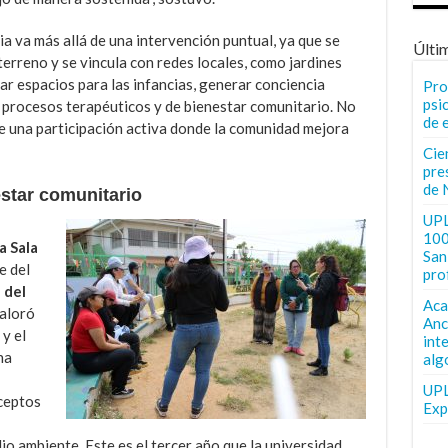
a va más allá de una intervención puntual, ya que se
Últi
 terreno y se vincula con redes locales, como jardines
rar espacios para las infancias, generar conciencia
Pro
psi
r procesos terapéuticos y de bienestar comunitario. No
de 
de una participación activa donde la comunidad mejora
Cie
pre
de 
nestar comunitario
UPL
100
a Sala
San 
e del
pro
 del
Aca
aloró
Anc
 y el
int
na
alg
UPL
ceptos
Exp
o ambiente. Este es el tercer año que la universidad