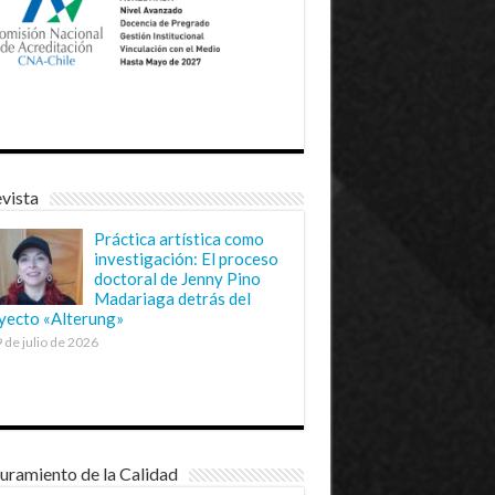
vista
Práctica artística como
investigación: El proceso
doctoral de Jenny Pino
Madariaga detrás del
yecto «Alterung»
 de julio de 2026
uramiento de la Calidad