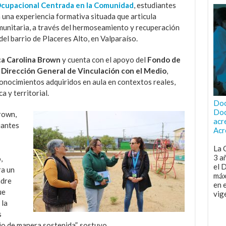
Ocupacional Centrada en la Comunidad
, estudiantes
 una experiencia formativa situada que articula
omunitaria, a través del hermoseamiento y recuperación
del barrio de Placeres Alto, en Valparaíso.
a Carolina Brown
y cuenta con el apoyo del
Fondo de
 Dirección General de Vinculación con el Medio
,
conocimientos adquiridos en aula en contextos reales,
 y territorial.
Doc
Doc
rown,
acr
iantes
Acr
La 
3 a
,
el 
ra un
máx
adre
en 
ue
vig
 la
s
o de manera sostenida”, sostuvo.