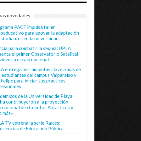
mas novedades
grama PACE impulsa taller
coeducativo para apoyar la adaptación
estudiantes en la universidad
ncia para combatir la sequía: UPLA
senta el primer Observatorio Satelital
Nieves a escala nacional
A entrega herramientas clave a más de
 estudiantes del campus Valparaíso y
Felipe para iniciar sus prácticas
fesionales
démicos de la Universidad de Playa
ha contribuyeron a la proyección
ernacional de «Cuentos Antárticos y
o más»
A TV estrena la serie Raíces:
eriencias de Educación Pública