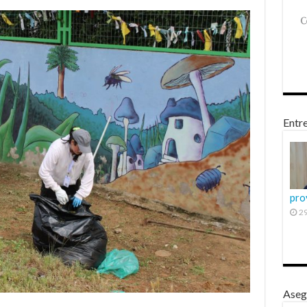
Entre
pro
29
Aseg