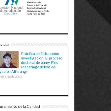
vista
Práctica artística como
investigación: El proceso
doctoral de Jenny Pino
Madariaga detrás del
yecto «Alterung»
 de julio de 2026
uramiento de la Calidad