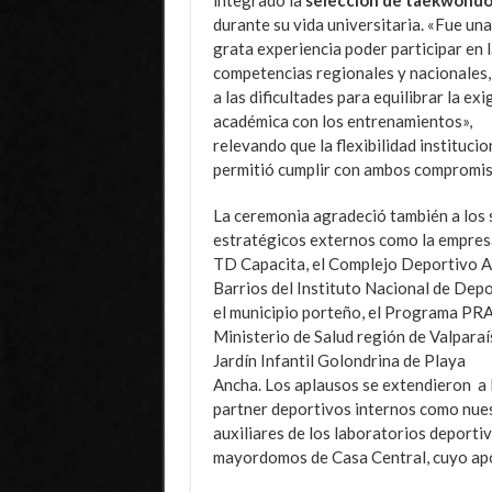
integrado la
selección de taekwond
durante su vida universitaria. «Fue un
grata experiencia poder participar en 
competencias regionales y nacionales,
a las dificultades para equilibrar la ex
académica con los entrenamientos»,
relevando que la flexibilidad institucio
permitió cumplir con ambos compromi
La ceremonia agradeció también a los 
estratégicos externos como la empre
TD Capacita, el Complejo Deportivo A
Barrios del Instituto Nacional de Depo
el municipio porteño, el Programa PRA
Ministerio de Salud región de Valparaí
Jardín Infantil Golondrina de Playa
Ancha. Los aplausos se extendieron a 
partner deportivos internos como nue
auxiliares de los laboratorios deporti
mayordomos de Casa Central, cuyo apoyo