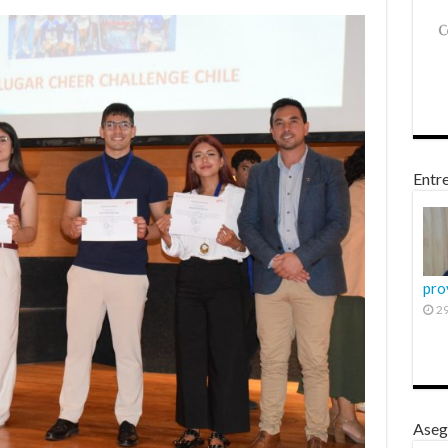
Entre
pro
29
Aseg