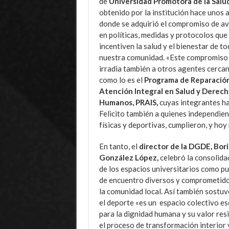
de
Universidad Promotora de la Salu
obtenido por la institución hace unos 
donde se adquirió el compromiso de a
en políticas, medidas y protocolos que
incentiven la salud y el bienestar de to
nuestra comunidad. «Este compromiso
irradia también a otros agentes cercan
como lo es el
Programa de Reparación
Atención Integral en Salud y Derech
Humanos, PRAIS,
cuyas integrantes ha
Felicito también a quienes independien
físicas y deportivas, cumplieron, y ho
En tanto, el
director de la DGDE, Bori
González López,
celebró la consolida
de los espacios universitarios como p
de encuentro diversos y comprometid
la comunidad local. Así también sostu
el deporte «es un espacio colectivo es
para la dignidad humana y su valor res
el proceso de transformación interior 