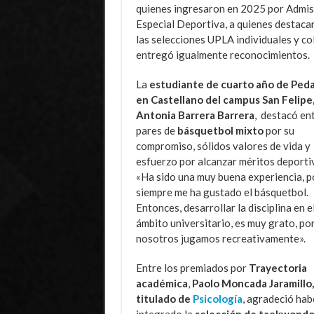
quienes ingresaron en 2025 por Admis
Especial Deportiva, a quienes destaca
las selecciones UPLA individuales y col
entregó igualmente reconocimientos.
La
estudiante de cuarto año de Ped
en Castellano del campus San Felipe
Antonia Barrera Barrera
, destacó en
pares de
básquetbol mixto
por su
compromiso, sólidos valores de vida y
esfuerzo por alcanzar méritos deporti
«
Ha sido una muy buena experiencia, 
siempre me ha gustado el básquetbol.
Entonces, desarrollar la disciplina en e
ámbito universitario, es muy grato, po
nosotros jugamos recreativamente».
Entre los premiados por
Trayectoria
académica
,
Paolo Moncada Jaramillo,
titulado de
Psicología
, agradeció hab