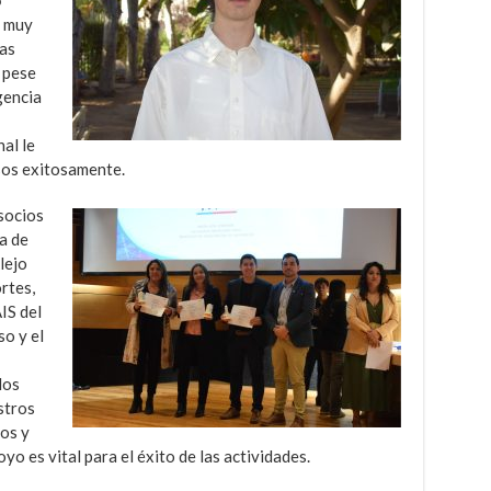
o
a muy
las
 pese
igencia
nal le
sos exitosamente.
socios
sa de
lejo
rtes,
IS del
so y el
los
stros
vos y
 es vital para el éxito de las actividades.