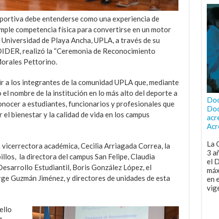
deportiva debe entenderse como una experiencia de
mple competencia física para convertirse en un motor
a Universidad de Playa Ancha, UPLA, a través de su
DIDER, realizó la “Ceremonia de Reconocimiento
Morales Pettorino.
ir a los integrantes de la comunidad UPLA que, mediante
 el nombre de la institución en lo más alto del deporte a
Doc
conocer a estudiantes, funcionarios y profesionales que
Doc
el bienestar y la calidad de vida en los campus
acr
Acr
La 
a vicerrectora académica, Cecilia Arriagada Correa, la
3 a
illos, la directora del campus San Felipe, Claudia
el 
Desarrollo Estudiantil, Boris González López, el
máx
rge Guzmán Jiménez, y directores de unidades de esta
en 
vig
ello