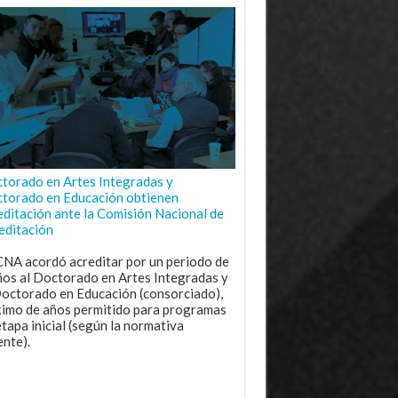
torado en Artes Integradas y
torado en Educación obtienen
editación ante la Comisión Nacional de
editación
CNA acordó acreditar por un periodo de
ños al Doctorado en Artes Integradas y
Doctorado en Educación (consorciado),
imo de años permitido para programas
etapa inicial (según la normativa
ente).