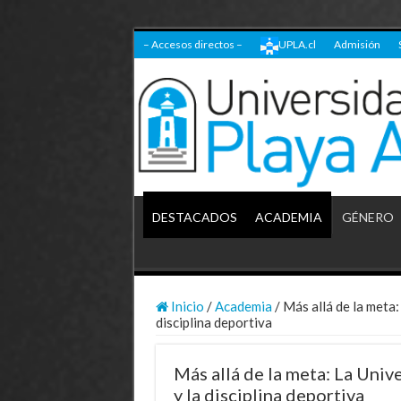
– Accesos directos –
UPLA.cl
Admisión
DESTACADOS
ACADEMIA
GÉNERO
Inicio
/
Academia
/
Más allá de la meta:
disciplina deportiva
Más allá de la meta: La Univ
y la disciplina deportiva