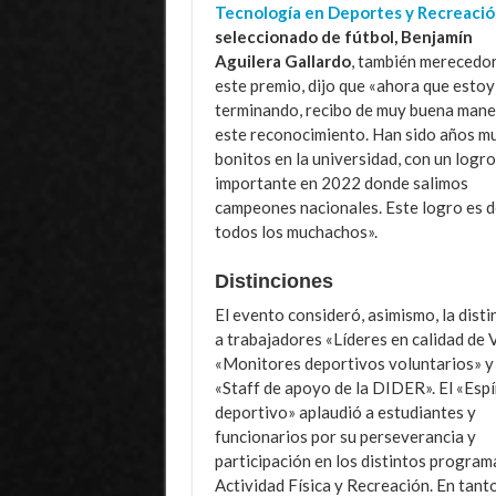
Tecnología en Deportes y Recreaci
seleccionado de fútbol, Benjamín
Aguilera Gallardo
, también merecedor
este premio, dijo que «ahora que estoy
terminando, recibo de muy buena mane
este reconocimiento. Han sido años m
bonitos en la universidad, con un logr
importante en 2022 donde salimos
campeones nacionales. Este logro es d
todos los muchachos».
Distinciones
El evento consideró, asimismo, la disti
a trabajadores «Líderes en calidad de V
«Monitores deportivos voluntarios» y
«Staff de apoyo de la DIDER». El «Espí
deportivo» aplaudió a estudiantes y
funcionarios por su perseverancia y
participación en los distintos program
Actividad Física y Recreación. En tanto