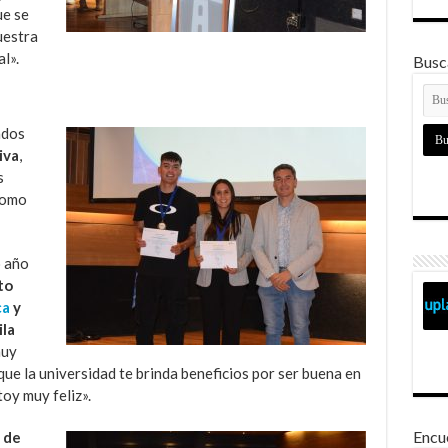
ue se
uestra
l».
Busca
ados
iva
,
s
como
o año
to
ca
y
ila
muy
que la universidad te brinda beneficios por ser buena en
oy muy feliz».
Encu
 de