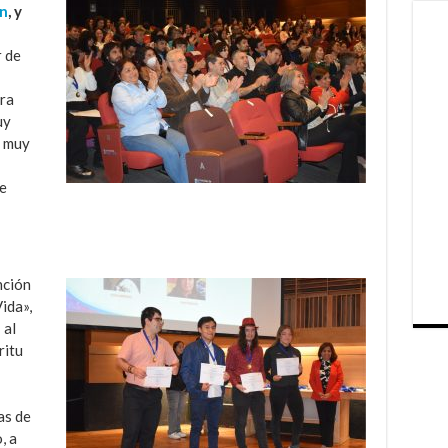
ón
, y
 de
ra
uy
o muy
e
nción
ida»,
 al
ritu
as de
, a