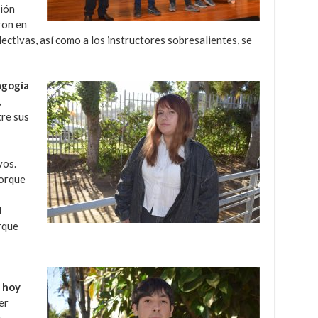
ión
ron en
ectivas, así como a los instructores sobresalientes, se
agogía
,
tre sus
vos.
porque
l
rque
 hoy
er