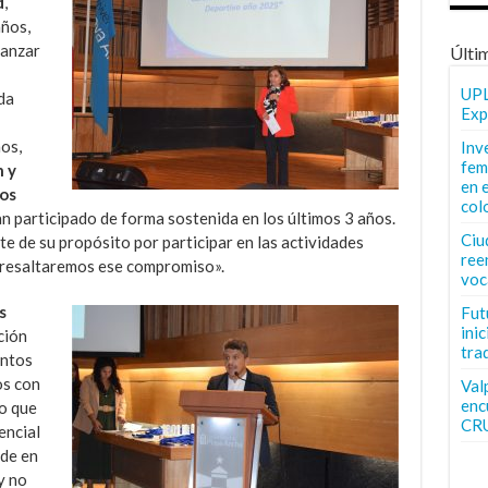
d
,
años,
vanzar
Últi
UPL
da
Exp
os,
Inv
fem
 y
en 
os
col
n participado de forma sostenida en los últimos 3 años.
Ciu
te de su propósito por participar en las actividades
ree
y resaltaremos ese compromiso».
voc
s
Fut
inic
ción
tra
untos
os con
Val
enc
vo que
CR
encial
ide en
y no