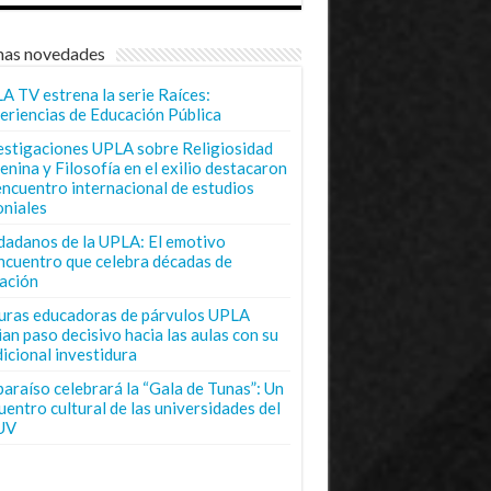
mas novedades
A TV estrena la serie Raíces:
eriencias de Educación Pública
estigaciones UPLA sobre Religiosidad
enina y Filosofía en el exilio destacaron
encuentro internacional de estudios
oniales
dadanos de la UPLA: El emotivo
ncuentro que celebra décadas de
ación
uras educadoras de párvulos UPLA
ian paso decisivo hacia las aulas con su
dicional investidura
paraíso celebrará la “Gala de Tunas”: Un
uentro cultural de las universidades del
UV