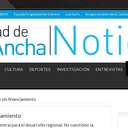
SINTE
Equidad e Igualdad de Género
Ley Karin
Aseguramiento de la Calida
CULTURA
DEPORTES
INVESTIGACIÓN
ENTREVISTAS
 sin financiamiento
ciamiento
entral para el desarrollo regional. No cuestiono la