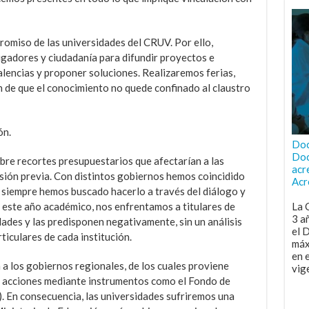
omiso de las universidades del CRUV. Por ello,
igadores y ciudadanía para difundir proyectos e
alencias y proponer soluciones. Realizaremos ferias,
in de que el conocimiento no quede confinado al claustro
ón.
Doc
Doc
bre recortes presupuestarios que afectarían a las
acr
usión previa. Con distintos gobiernos hemos coincidido
Acr
y siempre hemos buscado hacerlo a través del diálogo y
de este año académico, nos enfrentamos a titulares de
La 
3 a
ades y las predisponen negativamente, sin un análisis
el 
ticulares de cada institución.
máx
en 
 a los gobiernos regionales, de los cuales proviene
vig
s acciones mediante instrumentos como el Fondo de
. En consecuencia, las universidades sufriremos una