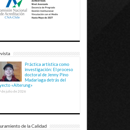
vista
Práctica artística como
investigación: El proceso
doctoral de Jenny Pino
Madariaga detrás del
yecto «Alterung»
 de julio de 2026
uramiento de la Calidad