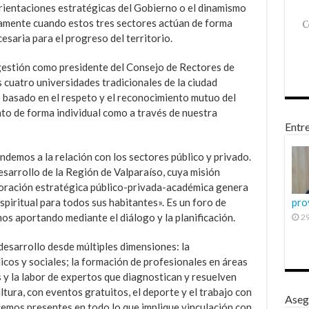
orientaciones estratégicas del Gobierno o el dinamismo
isamente cuando estos tres sectores actúan de forma
esaria para el progreso del territorio.
 gestión como presidente del Consejo de Rectores de
s cuatro universidades tradicionales de la ciudad
 basado en el respeto y el reconocimiento mutuo del
to de forma individual como a través de nuestra
Entre
ndemos a la relación con los sectores público y privado.
esarrollo de la Región de Valparaíso, cuya misión
boración estratégica público-privada-académica genera
spiritual para todos sus habitantes». Es un foro de
pro
s aportando mediante el diálogo y la planificación.
29
desarrollo desde múltiples dimensiones: la
icos y sociales; la formación de profesionales en áreas
 y la labor de expertos que diagnostican y resuelven
tura, con eventos gratuitos, el deporte y el trabajo con
Aseg
cemos presentes en todo lo que implique vinculación con