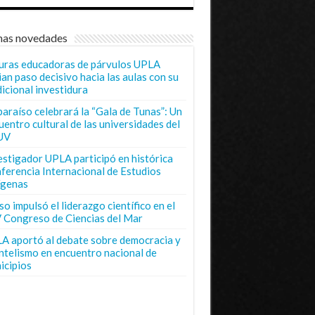
mas novedades
uras educadoras de párvulos UPLA
ian paso decisivo hacia las aulas con su
dicional investidura
paraíso celebrará la “Gala de Tunas”: Un
uentro cultural de las universidades del
UV
estigador UPLA participó en histórica
ferencia Internacional de Estudios
ígenas
o impulsó el liderazgo científico en el
 Congreso de Ciencias del Mar
A aportó al debate sobre democracia y
entelismo en encuentro nacional de
icipios