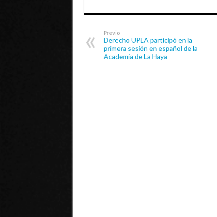
Previo
Derecho UPLA participó en la
primera sesión en español de la
Academia de La Haya