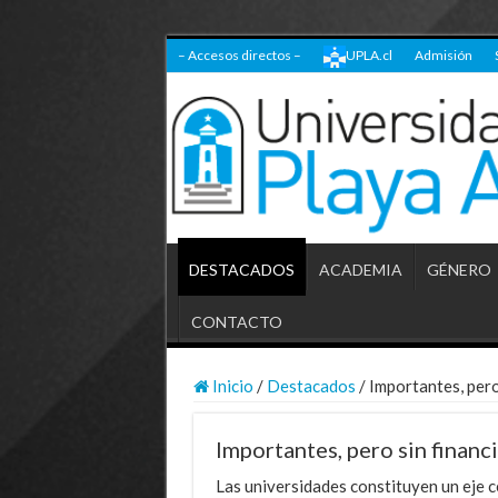
– Accesos directos –
UPLA.cl
Admisión
DESTACADOS
ACADEMIA
GÉNERO
CONTACTO
Inicio
/
Destacados
/
Importantes, pero
Importantes, pero sin finan
Las universidades constituyen un eje c