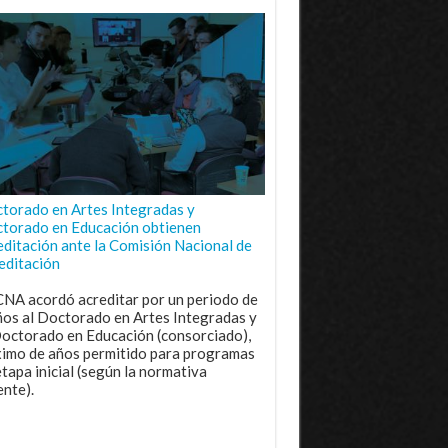
torado en Artes Integradas y
torado en Educación obtienen
editación ante la Comisión Nacional de
editación
CNA acordó acreditar por un periodo de
ños al Doctorado en Artes Integradas y
Doctorado en Educación (consorciado),
imo de años permitido para programas
etapa inicial (según la normativa
ente).