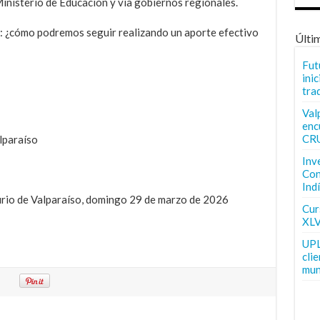
Ministerio de Educación y vía gobiernos regionales.
: ¿cómo podremos seguir realizando un aporte efectivo
Últi
Fut
inic
tra
Val
enc
CR
lparaíso
Inv
Con
Ind
urio de Valparaíso, domingo 29 de marzo de 2026
Curs
XLV
UPL
cli
mun