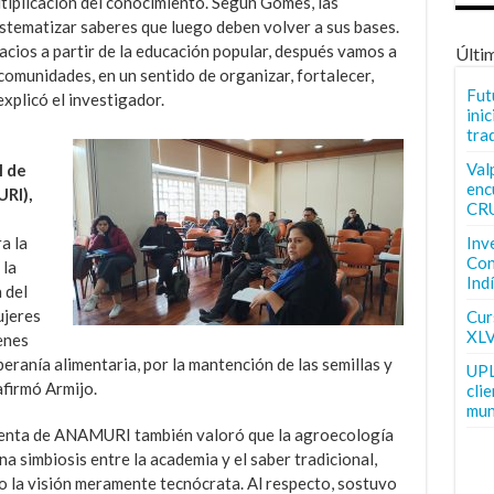
ltiplicación del conocimiento. Según Gomes, las
sistematizar saberes que luego deben volver a sus bases.
cios a partir de la educación popular, después vamos a
Últi
omunidades, en un sentido de organizar, fortalecer,
Fut
explicó el investigador.
inic
tra
Val
l de
enc
RI),
CR
a la
Inv
Con
 la
Ind
 del
ujeres
Curs
XLV
enes
beranía alimentaria, por la mantención de las semillas y
UPL
afirmó Armijo.
cli
mun
denta de ANAMURI también valoró que la agroecología
na simbiosis entre la academia y el saber tradicional,
 la visión meramente tecnócrata. Al respecto, sostuvo