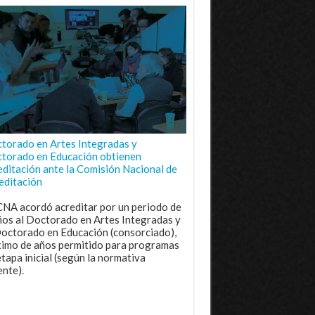
torado en Artes Integradas y
torado en Educación obtienen
editación ante la Comisión Nacional de
editación
CNA acordó acreditar por un periodo de
ños al Doctorado en Artes Integradas y
Doctorado en Educación (consorciado),
imo de años permitido para programas
etapa inicial (según la normativa
ente).