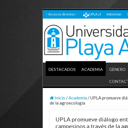
– Accesos directos –
UPLA.cl
Admisión
DESTACADOS
ACADEMIA
GÉNERO
CONTAC
Inicio
/
Academia
/
UPLA promueve diál
de la agroecología
UPLA promueve diálogo entr
campesinos a través de la a