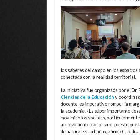
los saberes del campo en los espacios
conectada con la realidad territorial.
La iniciativa fue organizada por el
Dr.
Ciencias de la Educación
y coordina
docente, es imperativo romper la margi
la academia. «Es súper importante desar
movimientos sociales, particularment
al movimiento campesino, puesto que 
de naturaleza urbana», afirmó Cabaluz.