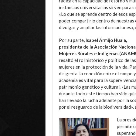
radica en la capacidad de retorno y mu
instancias universitarias sirven para 
«Lo que se aprende dentro de esos espa
poder compartirlo dentro de nuestras c
divulgar y ampliar las informaciones», 
Por su parte,
Isabel Armijo Huala,
presidenta de la Asociación Naciona
Mujeres Rurales e Indígenas (ANAMU
resaltó el rol histórico y político de las
mujeres en la protección de la vida. Par
dirigenta, la conexión entre el campo y
academia es vital para la supervivencia
patrimonio genético y cultural. «Las m
durante todo este tiempo han sido qui
han llevado la lucha adelante por la so
por el resguardo de la biodiversidad», 
La presi
permite u
superando