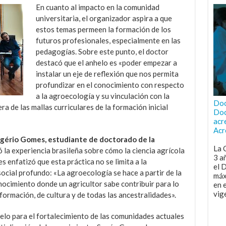
En cuanto al impacto en la comunidad
universitaria, el organizador aspira a que
estos temas permeen la formación de los
futuros profesionales, especialmente en las
pedagogías. Sobre este punto, el doctor
destacó que el anhelo es «poder empezar a
instalar un eje de reflexión que nos permita
profundizar en el conocimiento con respecto
a la agroecología y su vinculación con la
Doc
a de las mallas curriculares de la formación inicial
Doc
acr
Acr
gério Gomes, estudiante de doctorado de la
La 
 la experiencia brasileña sobre cómo la ciencia agrícola
3 a
 enfatizó que esta práctica no se limita a la
el 
social profundo: «La agroecología se hace a partir de la
máx
ocimiento donde un agricultor sabe contribuir para lo
en 
vig
formación, de cultura y de todas las ancestralidades».
elo para el fortalecimiento de las comunidades actuales