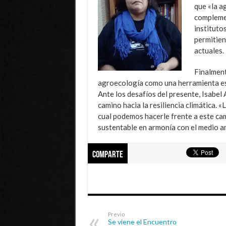
que «la a
complemen
instituto
permitien
actuales.
Finalment
agroecología como una herramienta estr
Ante los desafíos del presente, Isabel
camino hacia la resiliencia climática.
cual podemos hacerle frente a este ca
sustentable en armonía con el medio a
Comparte
Previo
Se viene el Encuentro