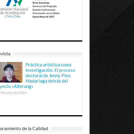
vista
Práctica artística como
investigación: El proceso
doctoral de Jenny Pino
Madariaga detrás del
yecto «Alterung»
 de julio de 2026
uramiento de la Calidad