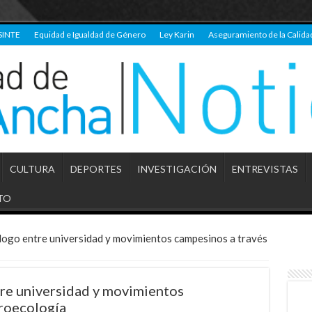
SINTE
Equidad e Igualdad de Género
Ley Karin
Aseguramiento de la Calida
CULTURA
DEPORTES
INVESTIGACIÓN
ENTREVISTAS
TO
ogo entre universidad y movimientos campesinos a través
e universidad y movimientos
groecología