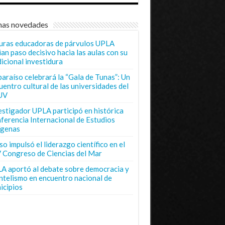
mas novedades
uras educadoras de párvulos UPLA
ian paso decisivo hacia las aulas con su
dicional investidura
paraíso celebrará la “Gala de Tunas”: Un
uentro cultural de las universidades del
UV
estigador UPLA participó en histórica
ferencia Internacional de Estudios
ígenas
o impulsó el liderazgo científico en el
 Congreso de Ciencias del Mar
A aportó al debate sobre democracia y
entelismo en encuentro nacional de
icipios