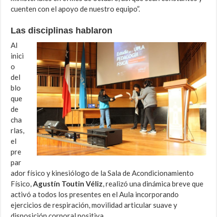
cuenten con el apoyo de nuestro equipo”.
Las disciplinas hablaron
Al
inici
o
del
blo
que
de
cha
rlas,
el
pre
par
ador físico y kinesiólogo de la Sala de Acondicionamiento
Físico,
Agustín Toutin Véliz
, realizó una dinámica breve que
activó a todos los presentes en el Aula incorporando
ejercicios de respiración, movilidad articular suave y
disposición corporal positiva.