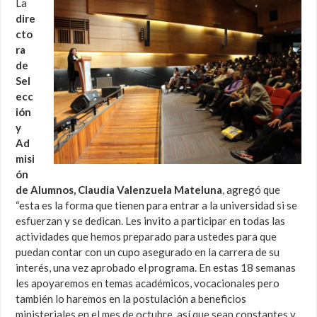
La
dire
cto
ra
de
Sel
ecc
ión
y
Ad
misi
ón
de Alumnos, Claudia Valenzuela Mateluna
, agregó que
“esta es la forma que tienen para entrar a la universidad si se
esfuerzan y se dedican. Les invito a participar en todas las
actividades que hemos preparado para ustedes para que
puedan contar con un cupo asegurado en la carrera de su
interés, una vez aprobado el programa. En estas 18 semanas
les apoyaremos en temas académicos, vocacionales pero
también lo haremos en la postulación a beneficios
ministeriales en el mes de octubre, así que sean constantes y