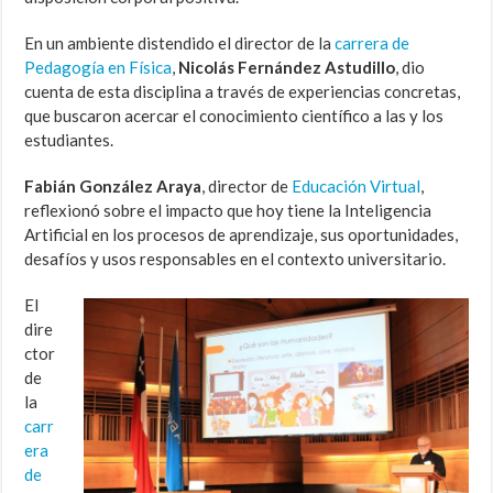
En un ambiente distendido el director de la
carrera de
Pedagogía en Física
,
Nicolás Fernández Astudillo
, dio
cuenta de esta disciplina a través de experiencias concretas,
que buscaron acercar el conocimiento científico a las y los
estudiantes.
Fabián González Araya
, director de
Educación Virtual
,
reflexionó sobre el impacto que hoy tiene la Inteligencia
Artificial en los procesos de aprendizaje, sus oportunidades,
desafíos y usos responsables en el contexto universitario.
El
dire
ctor
de
la
carr
era
de