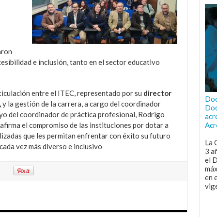
aron
esibilidad e inclusión, tanto en el sector educativo
rticulación entre el ITEC, representado por su
director
Doc
,
y la gestión de la carrera, a cargo del coordinador
Doc
yo del coordinador de práctica profesional, Rodrigo
acr
firma el compromiso de las instituciones por dotar a
Acr
izadas que les permitan enfrentar con éxito su futuro
La 
ada vez más diverso e inclusivo
3 a
el 
máx
en 
vig