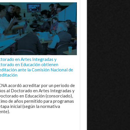
torado en Artes Integradas y
torado en Educación obtienen
editación ante la Comisión Nacional de
editación
CNA acordó acreditar por un periodo de
ños al Doctorado en Artes Integradas y
Doctorado en Educación (consorciado),
imo de años permitido para programas
etapa inicial (según la normativa
ente).