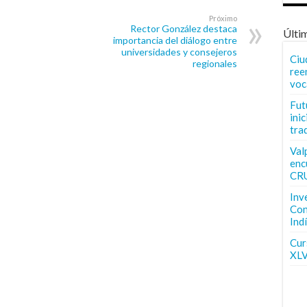
Próximo
Rector González destaca
Últi
importancia del diálogo entre
universidades y consejeros
Ciu
regionales
ree
voc
Fut
inic
tra
Val
enc
CR
Inv
Con
Ind
Curs
XLV