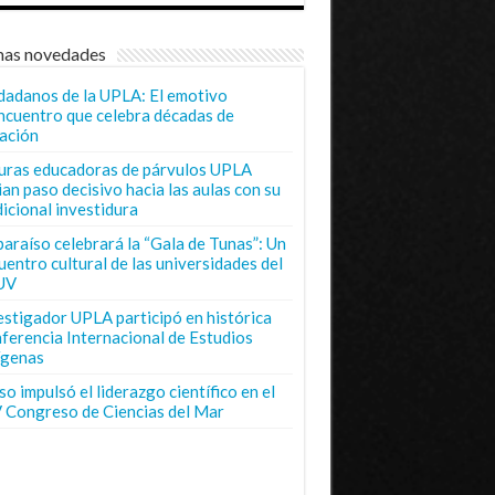
mas novedades
dadanos de la UPLA: El emotivo
ncuentro que celebra décadas de
ación
uras educadoras de párvulos UPLA
ian paso decisivo hacia las aulas con su
dicional investidura
paraíso celebrará la “Gala de Tunas”: Un
uentro cultural de las universidades del
UV
estigador UPLA participó en histórica
ferencia Internacional de Estudios
ígenas
o impulsó el liderazgo científico en el
 Congreso de Ciencias del Mar