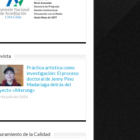
vista
Práctica artística como
investigación: El proceso
doctoral de Jenny Pino
Madariaga detrás del
yecto «Alterung»
 de julio de 2026
uramiento de la Calidad