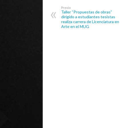
Previo
Taller “Propuestas de obras”
dirigido a estudiantes tesistas
realiza carrera de Licenciatura en
Arte en el MUG