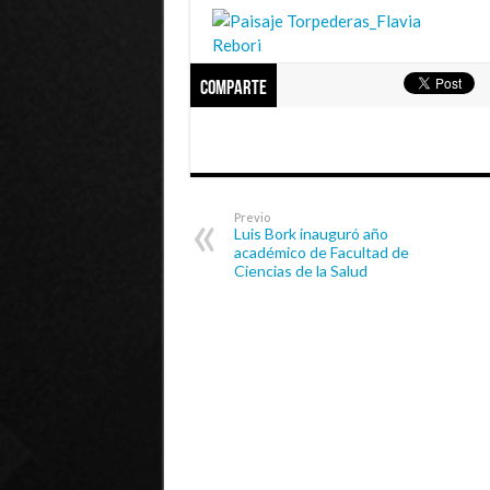
Comparte
Previo
Luis Bork inauguró año
académico de Facultad de
Ciencias de la Salud