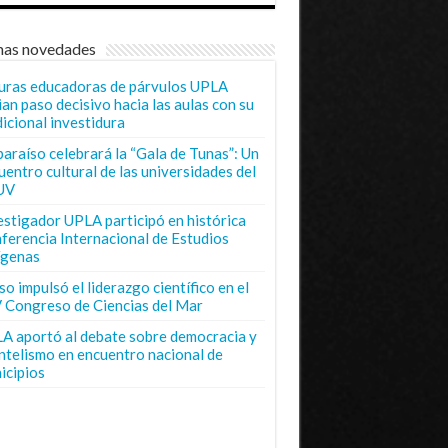
mas novedades
uras educadoras de párvulos UPLA
ian paso decisivo hacia las aulas con su
dicional investidura
paraíso celebrará la “Gala de Tunas”: Un
uentro cultural de las universidades del
UV
estigador UPLA participó en histórica
ferencia Internacional de Estudios
ígenas
o impulsó el liderazgo científico en el
 Congreso de Ciencias del Mar
A aportó al debate sobre democracia y
entelismo en encuentro nacional de
icipios