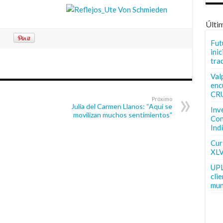
Últi
Fut
inic
tra
Val
enc
CR
Próximo
Julia del Carmen Llanos: “Aquí se
Inv
movilizan muchos sentimientos”
Con
Ind
Curs
XLV
UPL
cli
mun