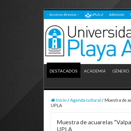
– Accesos directos –
UPLA.cl
Admisión
DESTACADOS
ACADEMIA
GÉNERO
Inicio
/
Agenda cultural
/
Muestra de ac
UPLA
Muestra de acuarelas “Valpar
UPLA