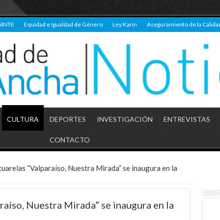
SINTE
Equidad e Igualdad de Género
Ley Karin
Aseguramiento de la Calida
CULTURA
DEPORTES
INVESTIGACIÓN
ENTREVISTAS
CONTACTO
uarelas “Valparaíso, Nuestra Mirada” se inaugura en la
aíso, Nuestra Mirada” se inaugura en la