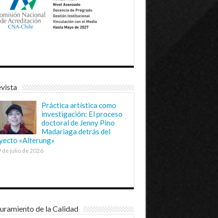
vista
Práctica artística como
investigación: El proceso
doctoral de Jenny Pino
Madariaga detrás del
yecto «Alterung»
 de julio de 2026
uramiento de la Calidad