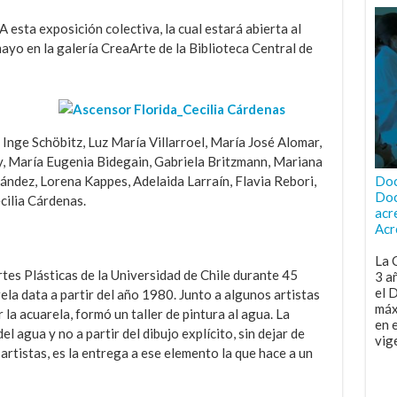
 esta exposición colectiva, la cual estará abierta al
ayo en la galería CreaArte de la Biblioteca Central de
 Inge Schöbitz, Luz María Villarroel, María José Alomar,
, María Eugenia Bidegain, Gabriela Britzmann, Mariana
ández, Lorena Kappes, Adelaida Larraín, Flavia Rebori,
Doc
Doc
cilia Cárdenas.
acr
Acr
La 
es Plásticas de la Universidad de Chile durante 45
3 a
el 
rela data a partir del año 1980. Junto a algunos artistas
máx
 la acuarela, formó un taller de pintura al agua. La
en 
el agua y no a partir del dibujo explícito, sin dejar de
vig
 artistas, es la entrega a ese elemento la que hace a un