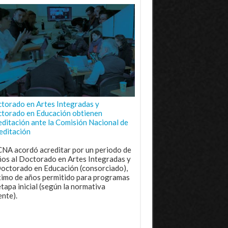
torado en Artes Integradas y
torado en Educación obtienen
editación ante la Comisión Nacional de
editación
CNA acordó acreditar por un periodo de
ños al Doctorado en Artes Integradas y
Doctorado en Educación (consorciado),
imo de años permitido para programas
etapa inicial (según la normativa
ente).