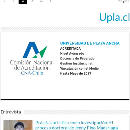
2
«
1
3
4
»
Pagina
Entrevista
Práctica artística como investigación: El
proceso doctoral de Jenny Pino Madariaga