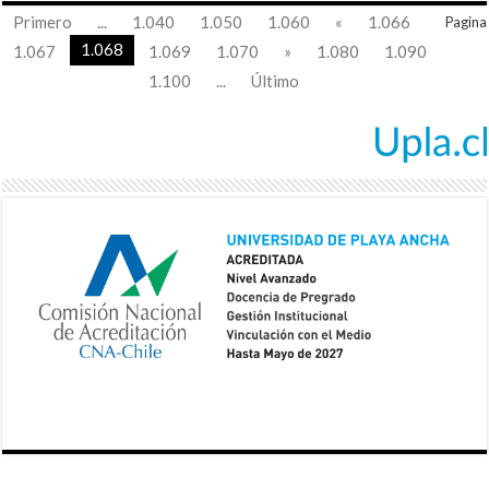
Primero
...
1.040
1.050
1.060
«
1.066
Pagina
1.068
1.067
1.069
1.070
»
1.080
1.090
1.100
...
Último