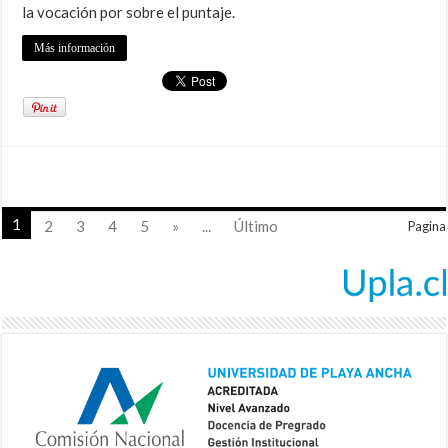
la vocación por sobre el puntaje.
Más información
1
2
3
4
5
»
...
Último
Pagina