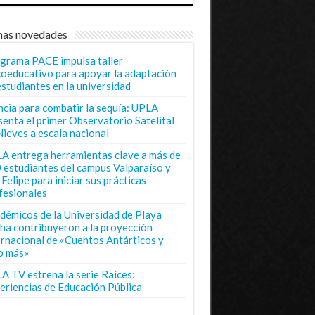
mas novedades
grama PACE impulsa taller
coeducativo para apoyar la adaptación
estudiantes en la universidad
ncia para combatir la sequía: UPLA
senta el primer Observatorio Satelital
Nieves a escala nacional
A entrega herramientas clave a más de
 estudiantes del campus Valparaíso y
Felipe para iniciar sus prácticas
fesionales
démicos de la Universidad de Playa
ha contribuyeron a la proyección
ernacional de «Cuentos Antárticos y
o más»
A TV estrena la serie Raíces:
eriencias de Educación Pública