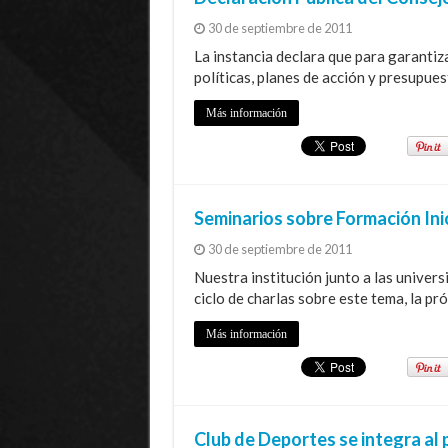
30 de septiembre de 2011
La instancia declara que para garantiza
políticas, planes de acción y presupue
Más información
Seminarios sobre Formación Ini
30 de septiembre de 2011
Nuestra institución junto a las univer
ciclo de charlas sobre este tema, la pr
Más información
Club de Deportes se integra a