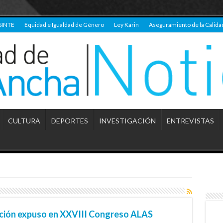
SINTE
Equidad e Igualdad de Género
Ley Karin
Aseguramiento de la Calida
CULTURA
DEPORTES
INVESTIGACIÓN
ENTREVISTAS
ación expuso en XXVIII Congreso ALAS