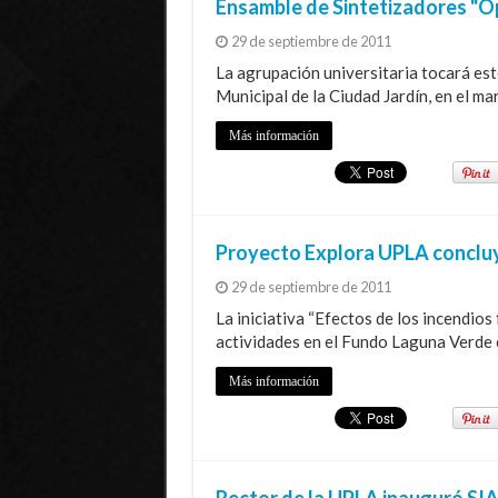
Ensamble de Sintetizadores "O
29 de septiembre de 2011
La agrupación universitaria tocará est
Municipal de la Ciudad Jardín, en el m
Más información
Proyecto Explora UPLA concluyó
29 de septiembre de 2011
La iniciativa “Efectos de los incendios
actividades en el Fundo Laguna Verde c
Más información
Rector de la UPLA inauguró SI