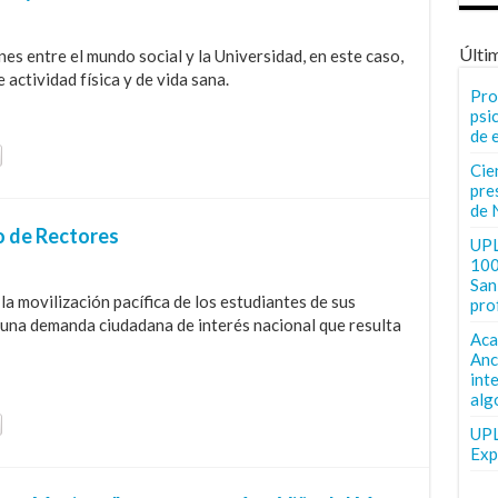
Últi
nes entre el mundo social y la Universidad, en este caso,
 actividad física y de vida sana.
Pro
psi
de 
Cie
pre
de 
o de Rectores
UPL
100
San 
a movilización pacífica de los estudiantes de sus
pro
 una demanda ciudadana de interés nacional que resulta
Aca
Anc
int
alg
UPL
Exp