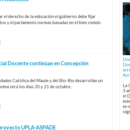
r el derecho de la educación el gobierno debe fijar
stos y el parlamento normas basadas en el bien común.
Doc
cial Docente continúan en Concepción
Doc
acr
Acr
sidades Católica del Maule y del Bío-Bío desarrollan un
La 
óxima será los días 20 y 21 de octubre.
3 a
el 
máx
en 
vig
l proyecto UPLA-ASPADE