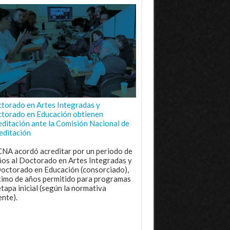
torado en Artes Integradas y
torado en Educación obtienen
editación ante la Comisión Nacional de
editación
CNA acordó acreditar por un periodo de
ños al Doctorado en Artes Integradas y
Doctorado en Educación (consorciado),
imo de años permitido para programas
etapa inicial (según la normativa
ente).