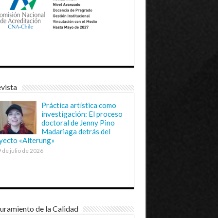
vista
Práctica artística como
investigación: El proceso
doctoral de Jenny Pino
Madariaga detrás del
yecto «Alterung»
 de julio de 2026
uramiento de la Calidad