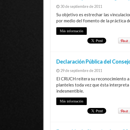
30 de septiembre de 2011
Su objetivo es estrechar las vinculacio
por medio del fomento de la práctica de
Más información
Declaración Pública del Consej
29 de septiembre de 2011
El CRUCH reitera su reconocimiento a l
planteles toda vez que ésta interpreta
indesmentible.
Más información