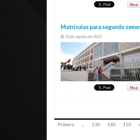
Matrículas para segundo semes
13 de agosto de 2015
Primero
...
130
140
150