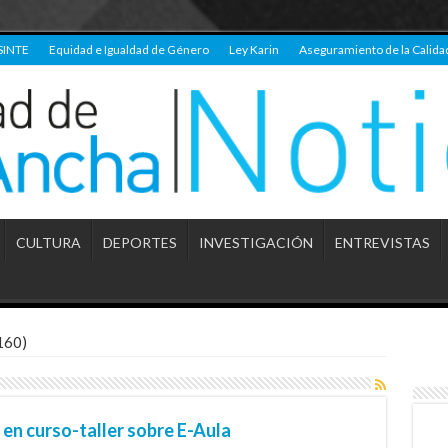
SINTE
Equidad e Igualdad de Género
Ley Karin
Aseguramiento de la Calida
CULTURA
DEPORTES
INVESTIGACIÓN
ENTREVISTAS
160)
 en curso-taller sobre E-Aula