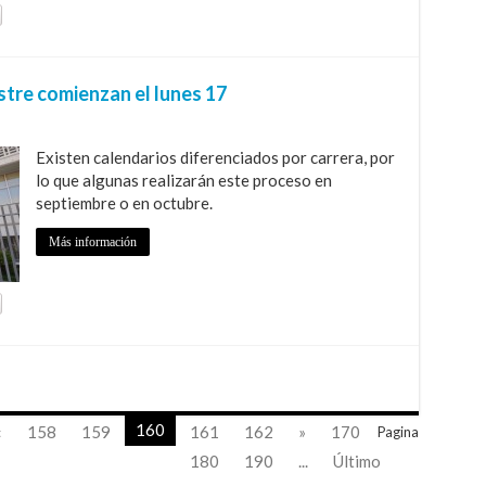
tre comienzan el lunes 17
Existen calendarios diferenciados por carrera, por
lo que algunas realizarán este proceso en
septiembre o en octubre.
Más información
160
«
158
159
161
162
»
170
Pagina
180
190
...
Último