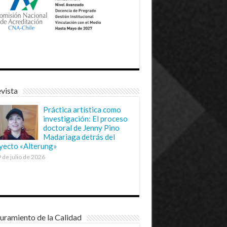
vista
Práctica artística como
investigación: El proceso
doctoral de Jenny Pino
Madariaga detrás del
yecto «Alterung»
 de julio de 2026
uramiento de la Calidad