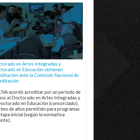
torado en Artes Integradas y
torado en Educación obtienen
editación ante la Comisión Nacional de
editación
CNA acordó acreditar por un periodo de
ños al Doctorado en Artes Integradas y
Doctorado en Educación (consorciado),
imo de años permitido para programas
etapa inicial (según la normativa
ente).