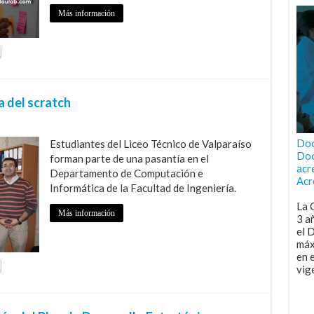
Más información
 del scratch
Doc
Estudiantes del Liceo Técnico de Valparaíso
Doc
forman parte de una pasantía en el
acr
Departamento de Computación e
Acr
Informática de la Facultad de Ingeniería.
La 
Más información
3 a
el 
máx
en 
vig