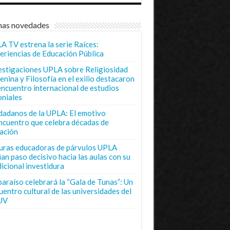
mas novedades
A TV estrena la serie Raíces:
eriencias de Educación Pública
estigaciones UPLA sobre Religiosidad
enina y Filosofía en el exilio destacaron
encuentro internacional de estudios
oniales
dadanos de la UPLA: El emotivo
ncuentro que celebra décadas de
ación
uras educadoras de párvulos UPLA
ian paso decisivo hacia las aulas con su
dicional investidura
paraíso celebrará la “Gala de Tunas”: Un
uentro cultural de las universidades del
UV