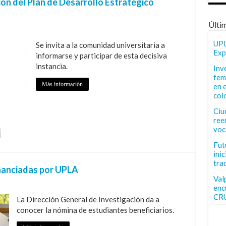
n del Plan de Desarrollo Estratégico
Últi
UPL
Se invita a la comunidad universitaria a
Exp
informarse y participar de esta decisiva
instancia.
Inv
fem
Más información
en 
col
Ciu
ree
voc
Fut
inic
tra
inanciadas por UPLA
Val
enc
CR
La Dirección General de Investigación da a
conocer la nómina de estudiantes beneficiarios.