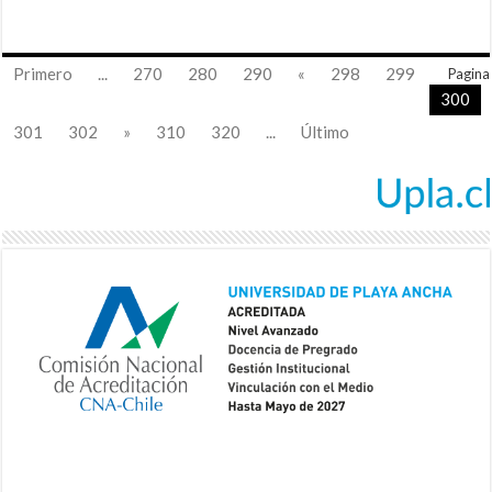
Primero
...
270
280
290
«
298
299
Pagina
300
301
302
»
310
320
...
Último