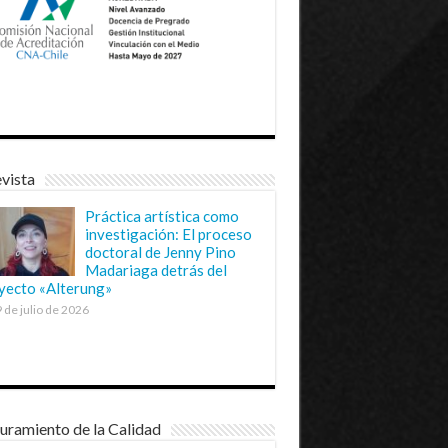
vista
Práctica artística como
investigación: El proceso
doctoral de Jenny Pino
Madariaga detrás del
yecto «Alterung»
 de julio de 2026
uramiento de la Calidad