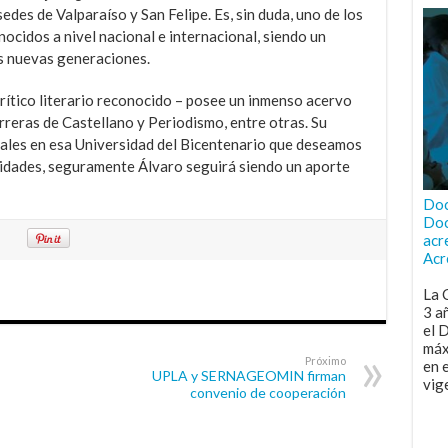
edes de Valparaíso y San Felipe. Es, sin duda, uno de los
ocidos a nivel nacional e internacional, siendo un
as nuevas generaciones.
rítico literario reconocido – posee un inmenso acervo
arreras de Castellano y Periodismo, entre otras. Su
rales en esa Universidad del Bicentenario que deseamos
idades, seguramente Álvaro seguirá siendo un aporte
Doc
Doc
acr
Acr
La 
3 a
el 
máx
Próximo
en 
UPLA y SERNAGEOMIN firman
vig
convenio de cooperación