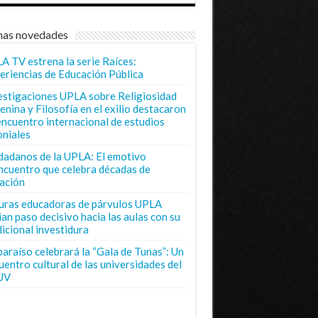
mas novedades
A TV estrena la serie Raíces:
eriencias de Educación Pública
estigaciones UPLA sobre Religiosidad
enina y Filosofía en el exilio destacaron
encuentro internacional de estudios
oniales
dadanos de la UPLA: El emotivo
ncuentro que celebra décadas de
ación
uras educadoras de párvulos UPLA
ian paso decisivo hacia las aulas con su
dicional investidura
paraíso celebrará la “Gala de Tunas”: Un
uentro cultural de las universidades del
UV