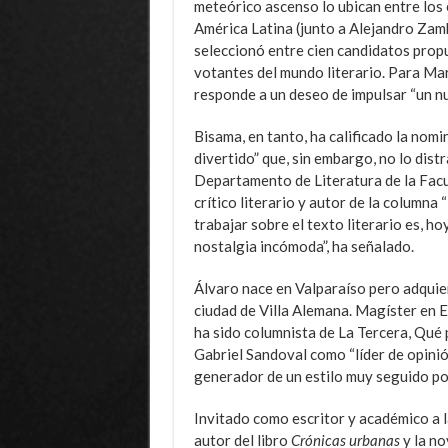
meteórico ascenso lo ubican entre los
América Latina (junto a Alejandro Zam
seleccionó entre cien candidatos propu
votantes del mundo literario. Para Mar
responde a un deseo de impulsar “un n
Bisama, en tanto, ha calificado la nom
divertido” que, sin embargo, no lo dist
Departamento de Literatura de la Facu
crítico literario y autor de la columna 
trabajar sobre el texto literario es, h
nostalgia incómoda”, ha señalado.
Álvaro nace en Valparaíso pero adquier
ciudad de Villa Alemana. Magíster en E
ha sido columnista de La Tercera, Qué p
Gabriel Sandoval como “líder de opinión
generador de un estilo muy seguido por
Invitado como escritor y académico a la
autor del libro
Crónicas urbanas
y la n