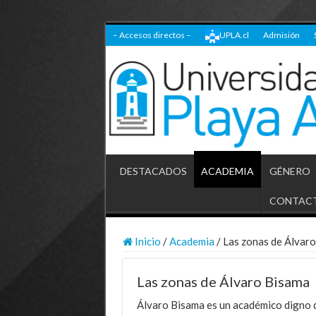
– Accesos directos –
UPLA.cl
Admisión
DESTACADOS
ACADEMIA
GÉNERO
CONTAC
Inicio
/
Academia
/
Las zonas de Álvar
Las zonas de Álvaro Bisama
Álvaro Bisama es un académico digno de 