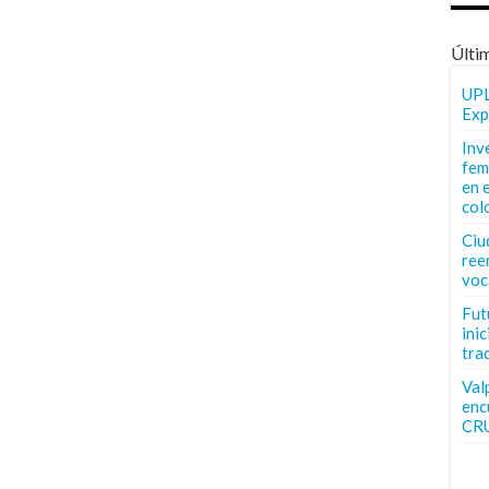
Últi
UPL
Exp
Inv
fem
en 
col
Ciu
ree
voc
Fut
inic
tra
Val
enc
CR