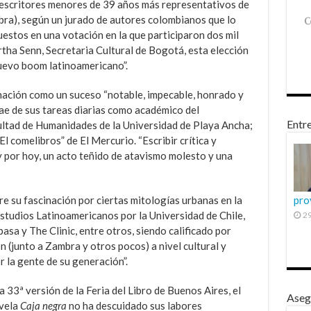
 escritores menores de 39 años más representativos de
bra), según un jurado de autores colombianos que lo
estos en una votación en la que participaron dos mil
tha Senn, Secretaria Cultural de Bogotá, esta elección
uevo boom latinoamericano”.
inación como un suceso “notable, impecable, honrado y
rae de sus tareas diarias como académico del
Entre
ltad de Humanidades de la Universidad de Playa Ancha;
“El comelibros” de El Mercurio. “Escribir crítica y
oy por hoy, un acto teñido de atavismo molesto y una
e su fascinación por ciertas mitologías urbanas en la
pro
studios Latinoamericanos por la Universidad de Chile,
29
asa y The Clinic, entre otros, siendo calificado por
 (junto a Zambra y otros pocos) a nivel cultural y
 la gente de su generación”.
 33ª versión de la Feria del Libro de Buenos Aires, el
Aseg
ovela
Caja negra
no ha descuidado sus labores