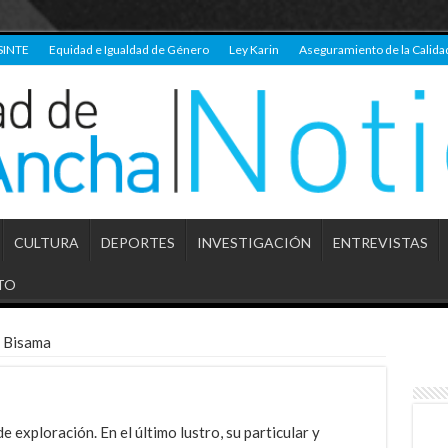
SINTE
Equidad e Igualdad de Género
Ley Karin
Aseguramiento de la Calida
CULTURA
DEPORTES
INVESTIGACIÓN
ENTREVISTAS
TO
o Bisama
exploración. En el último lustro, su particular y