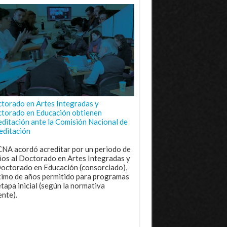
torado en Artes Integradas y
torado en Educación obtienen
editación ante la Comisión Nacional de
editación
CNA acordó acreditar por un periodo de
ños al Doctorado en Artes Integradas y
Doctorado en Educación (consorciado),
imo de años permitido para programas
etapa inicial (según la normativa
ente).