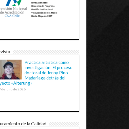
vista
Práctica artística como
investigación: El proceso
doctoral de Jenny Pino
Madariaga detrás del
yecto «Alterung»
 de julio de 2026
uramiento de la Calidad