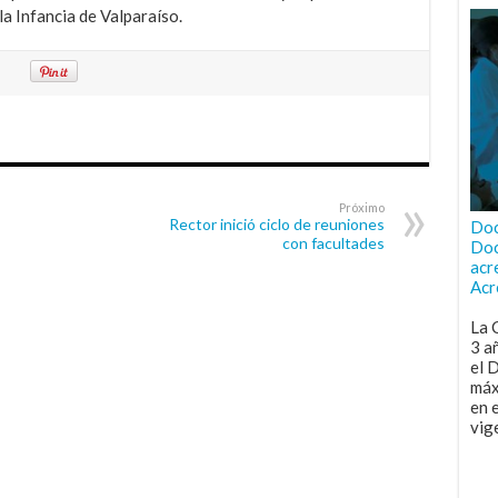
a Infancia de Valparaíso.
Próximo
Rector inició ciclo de reuniones
Doc
con facultades
Doc
acr
Acr
La 
3 a
el 
máx
en 
vig