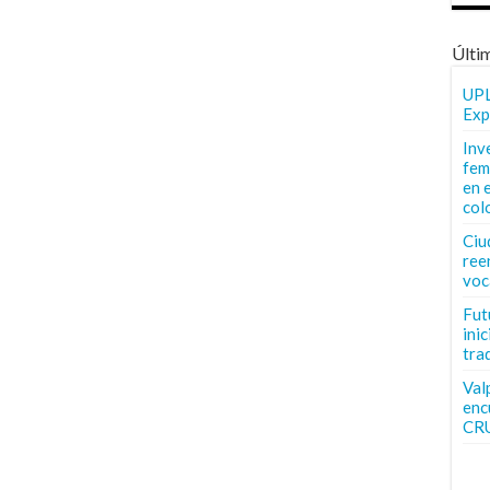
Últi
UPL
Exp
Inv
fem
en 
col
Ciu
ree
voc
Fut
inic
tra
Val
enc
CR