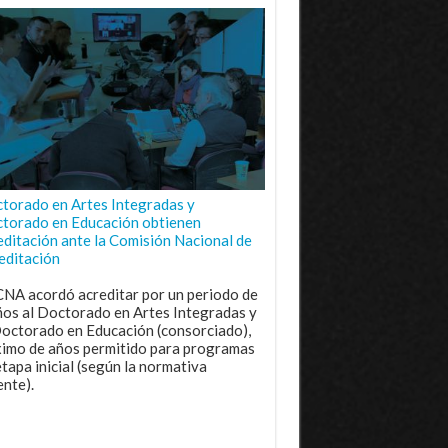
torado en Artes Integradas y
torado en Educación obtienen
editación ante la Comisión Nacional de
editación
CNA acordó acreditar por un periodo de
ños al Doctorado en Artes Integradas y
Doctorado en Educación (consorciado),
imo de años permitido para programas
etapa inicial (según la normativa
ente).