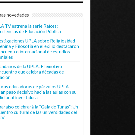
mas novedades
A TV estrena la serie Raíces:
eriencias de Educación Pública
estigaciones UPLA sobre Religiosidad
enina y Filosofía en el exilio destacaron
encuentro internacional de estudios
oniales
dadanos de la UPLA: El emotivo
ncuentro que celebra décadas de
ación
uras educadoras de párvulos UPLA
ian paso decisivo hacia las aulas con su
dicional investidura
paraíso celebrará la “Gala de Tunas”: Un
uentro cultural de las universidades del
UV