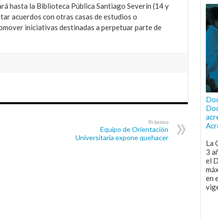
rá hasta la Biblioteca Pública Santiago Severín (14 y
uitar acuerdos con otras casas de estudios o
omover iniciativas destinadas a perpetuar parte de
Doc
Doc
acr
Próximo
Acr
Equipo de Orientación
Universitaria expone quehacer
La 
3 a
el 
máx
en 
vig