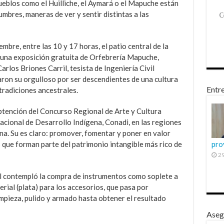
eblos como el Huilliche, el Aymará o el Mapuche están
umbres, maneras de ver y sentir distintas a las
mbre, entre las 10 y 17 horas, el patio central de la
 una exposición gratuita de Orfebrería Mapuche,
arlos Briones Carril, tesista de Ingeniería Civil
taron su orgulloso por ser descendientes de una cultura
Entre
tradiciones ancestrales.
obtención del Concurso Regional de Arte y Cultura
acional de Desarrollo Indígena, Conadi, en las regiones
ana. Su es claro: promover, fomentar y poner en valor
s que forman parte del patrimonio intangible más rico de
pro
29
l contempló la compra de instrumentos como soplete a
rial (plata) para los accesorios, que pasa por
mpieza, pulido y armado hasta obtener el resultado
Aseg