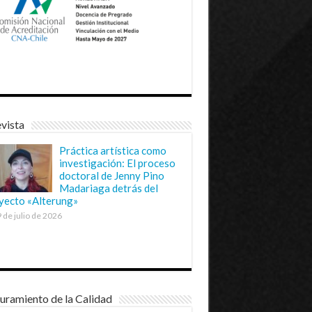
vista
Práctica artística como
investigación: El proceso
doctoral de Jenny Pino
Madariaga detrás del
yecto «Alterung»
 de julio de 2026
uramiento de la Calidad