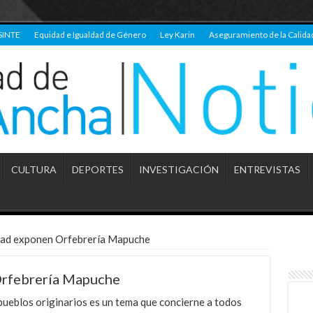
SINTE
Equidad e Igualdad de Género
Ley Karin
Aseguramiento de la Calida
CULTURA
DEPORTES
INVESTIGACIÓN
ENTREVISTAS
idad exponen Orfebrería Mapuche
Orfebrería Mapuche
 pueblos originarios es un tema que concierne a todos