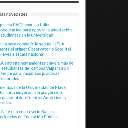
mas novedades
grama PACE impulsa taller
coeducativo para apoyar la adaptación
estudiantes en la universidad
ncia para combatir la sequía: UPLA
senta el primer Observatorio Satelital
Nieves a escala nacional
A entrega herramientas clave a más de
 estudiantes del campus Valparaíso y
Felipe para iniciar sus prácticas
fesionales
démicos de la Universidad de Playa
ha contribuyeron a la proyección
ernacional de «Cuentos Antárticos y
o más»
A TV estrena la serie Raíces:
eriencias de Educación Pública