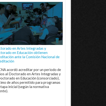
torado en Artes Integradas y
torado en Educación obtienen
editación ante la Comisión Nacional de
editación
CNA acordó acreditar por un periodo de
ños al Doctorado en Artes Integradas y
Doctorado en Educación (consorciado),
imo de años permitido para programas
etapa inicial (según la normativa
ente).