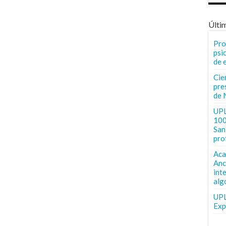
Últi
Pro
psi
de 
Cie
pre
de 
UPL
100
San 
pro
Aca
Anc
int
alg
UPL
Exp