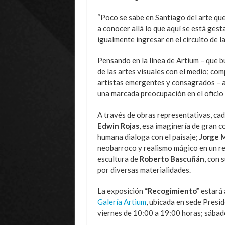
“Poco se sabe en Santiago del arte que 
a conocer allá lo que aquí se está ges
igualmente ingresar en el circuito de la
Pensando en la línea de Artium – que b
de las artes visuales con el medio; com
artistas emergentes y consagrados – a
una marcada preocupación en el oficio 
A través de obras representativas, ca
Edwin Rojas
, esa imaginería de gran c
humana dialoga con el paisaje;
Jorge 
neobarroco y realismo mágico en un r
escultura de
Roberto Bascuñán
, con 
por diversas materialidades.
La exposición
“Recogimiento”
estará 
Galería Artium
, ubicada en sede Presi
viernes de 10:00 a 19:00 horas; sábad