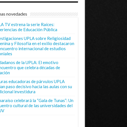
mas novedades
A TV estrena la serie Raíces:
eriencias de Educación Pública
estigaciones UPLA sobre Religiosidad
enina y Filosofía en el exilio destacaron
encuentro internacional de estudios
oniales
dadanos de la UPLA: El emotivo
ncuentro que celebra décadas de
ación
uras educadoras de párvulos UPLA
ian paso decisivo hacia las aulas con su
dicional investidura
paraíso celebrará la “Gala de Tunas”: Un
uentro cultural de las universidades del
UV