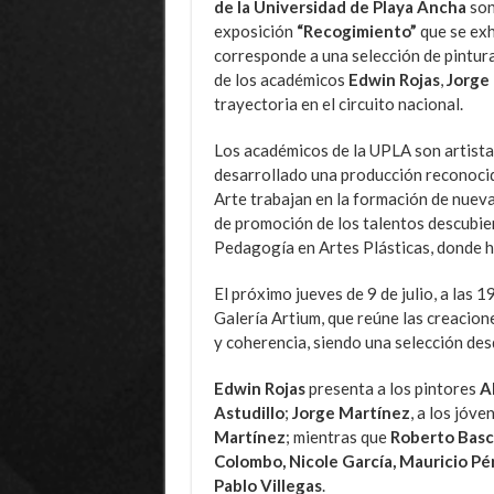
de la Universidad de Playa Ancha
son
exposición
“Recogimiento”
que se exh
corresponde a una selección de pintur
de los académicos
Edwin Rojas
,
Jorge
trayectoria en el circuito nacional.
Los académicos de la UPLA son artista
desarrollado una producción reconocid
Arte trabajan en la formación de nuev
de promoción de los talentos descubier
Pedagogía en Artes Plásticas, donde h
El próximo jueves de 9 de julio, a las 
Galería Artium, que reúne las creacion
y coherencia, siendo una selección des
Edwin Rojas
presenta a los pintores
A
Astudillo
;
Jorge Martínez
, a los jóv
Martínez
; mientras que
Roberto Bas
Colombo, Nicole García, Mauricio Pé
Pablo Villegas
.