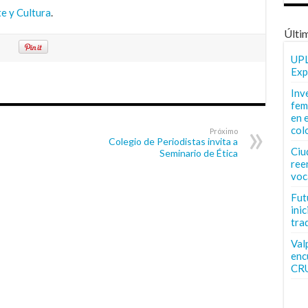
e y Cultura
.
Últi
UPL
Exp
Inv
fem
en 
col
Próximo
Colegio de Periodistas invita a
Ciu
Seminario de Ética
ree
voc
Fut
inic
tra
Val
enc
CR