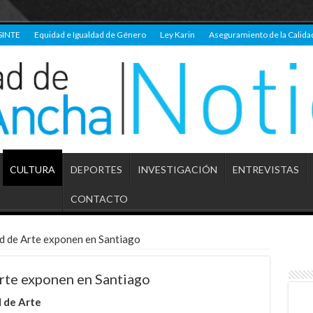
SINTE
Equidad e Igualdad de Género
Ley Karin
Aseguramiento de la Calida
CULTURA
DEPORTES
INVESTIGACIÓN
ENTREVISTAS
CONTACTO
ad de Arte exponen en Santiago
Arte exponen en Santiago
 de Arte