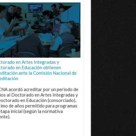
torado en Artes Integradas y
torado en Educación obtienen
editación ante la Comisión Nacional de
editación
CNA acordó acreditar por un periodo de
ños al Doctorado en Artes Integradas y
Doctorado en Educación (consorciado),
imo de años permitido para programas
etapa inicial (según la normativa
ente).