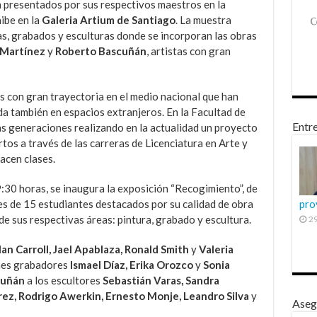
 presentados por sus respectivos maestros en la
ibe en la
Galeria Artium de Santiago
. La muestra
as, grabados y esculturas donde se incorporan las obras
 Martínez
y
Roberto Bascuñán
, artistas con gran
s con gran trayectoria en el medio nacional que han
a también en espacios extranjeros. En la Facultad de
Entre
as generaciones realizando en la actualidad un proyecto
tos a través de las carreras de Licenciatura en Arte y
acen clases.
19:30 horas, se inaugura la exposición “Recogimiento”, de
es de 15 estudiantes destacados por su calidad de obra
pro
de sus respectivas áreas: pintura, grabado y escultura.
29
lan Carroll, Jael Apablaza, Ronald Smith
y
Valeria
enes grabadores
Ismael Díaz, Erika Orozco
y
Sonia
cuñán
a los escultores
Sebastián Varas, Sandra
rez, Rodrigo Awerkin, Ernesto Monje, Leandro Silva
y
Aseg