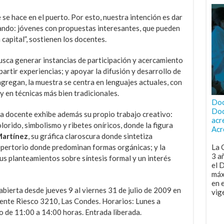
se hace en el puerto. Por esto, nuestra intención es dar
tando: jóvenes con propuestas interesantes, que pueden
 capital”, sostienen los docentes.
usca generar instancias de participación y acercamiento
partir experiencias; y apoyar la difusión y desarrollo de
gregan, la muestra se centra en lenguajes actuales, con
y en técnicas más bien tradicionales.
Doc
Doc
da docente exhibe además su propio trabajo creativo:
acr
olorido, simbolismo y ribetes oníricos, donde la figura
Acr
Martínez
, su gráfica claroscura donde sintetiza
epertorio donde predominan formas orgánicas; y la
La 
3 a
sus planteamientos sobre síntesis formal y un interés
el 
máx
en 
abierta desde jueves 9 al viernes 31 de julio de 2009 en
vig
dente Riesco 3210, Las Condes. Horarios: Lunes a
o de 11:00 a 14:00 horas. Entrada liberada.