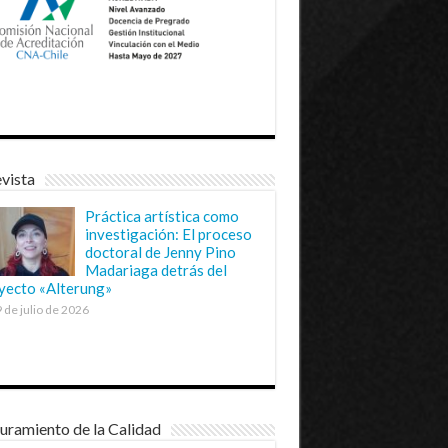
vista
Práctica artística como
investigación: El proceso
doctoral de Jenny Pino
Madariaga detrás del
yecto «Alterung»
 de julio de 2026
uramiento de la Calidad