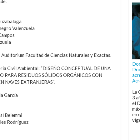
de.
rizabalaga
negro Valenzuela
 Campos
nzuela
. Auditorium Facultad de Ciencias Naturales y Exactas.
Doc
niería Civil Ambiental: “DISEÑO CONCEPTUAL DE UNA
Doc
O PARA RESIDUOS SÓLIDOS ORGÁNICOS CON
acr
Acr
N NAVES EXTRANJERAS”.
La 
la García
3 a
el 
máx
en 
si Belemmi
vig
les Rodríguez