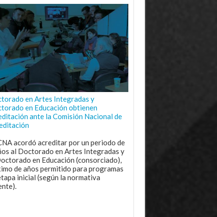
torado en Artes Integradas y
torado en Educación obtienen
editación ante la Comisión Nacional de
editación
CNA acordó acreditar por un periodo de
ños al Doctorado en Artes Integradas y
Doctorado en Educación (consorciado),
imo de años permitido para programas
etapa inicial (según la normativa
ente).