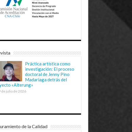
vista
Práctica artística como
investigación: El proceso
doctoral de Jenny Pino
Madariaga detrás del
yecto «Alterung»
 de julio de 2026
uramiento de la Calidad