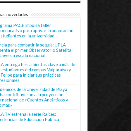
mas novedades
grama PACE impulsa taller
coeducativo para apoyar la adaptación
estudiantes en la universidad
ncia para combatir la sequía: UPLA
senta el primer Observatorio Satelital
Nieves a escala nacional
A entrega herramientas clave a más de
 estudiantes del campus Valparaíso y
Felipe para iniciar sus prácticas
fesionales
démicos de la Universidad de Playa
ha contribuyeron a la proyección
ernacional de «Cuentos Antárticos y
o más»
A TV estrena la serie Raíces:
eriencias de Educación Pública