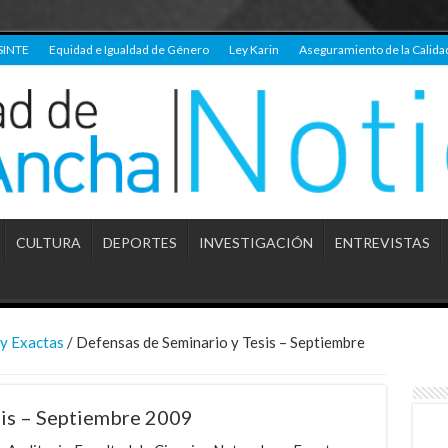
SINTE
Equidad e Igualdad de Género
Ley Karin
Aseguramiento de la Calida
CULTURA
DEPORTES
INVESTIGACIÓN
ENTREVISTAS
 y Exactas
/
Defensas de Seminario y Tesis – Septiembre
sis – Septiembre 2009