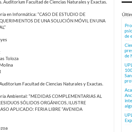
s. Auditorium Facultad de Ciencias Naturales y Exactas.
iería en Informática: “CASO DE ESTUDIO DE
Últi
EQUERIMIENTOS DE UNA SOLUCIÓN MÓVIL EN UNA
Pro
AL”
psi
de 
eyes
Cie
pre
z
de 
as Toloza
 Molina
UPL
100
t
San 
pro
 Auditorium Facultad de Ciencias Naturales y Exactas.
Aca
Anc
geniería Ambiental: “MEDIDAS COMPLEMENTARIAS AL
int
ESIDUOS SÓLIDOS ORGÁNICOS, ILUSTRE
alg
ASO APLICADO: FERIA LIBRE “AVENIDA
UPL
Exp
ezoa