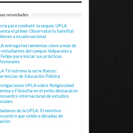
mas novedades
ncia para combatir la sequía: UPLA
senta el primer Observatorio Satelital
Nieves a escala nacional
A entrega herramientas clave a más de
 estudiantes del campus Valparaíso y
Felipe para iniciar sus prácticas
fesionales
A TV estrena la serie Raíces:
eriencias de Educación Pública
estigaciones UPLA sobre Religiosidad
enina y Filosofía en el exilio destacaron
encuentro internacional de estudios
oniales
dadanos de la UPLA: El emotivo
ncuentro que celebra décadas de
ación