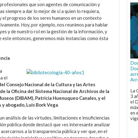
a profesionales que son agentes de comunicación y
 siempre a dar lo mejor de sí a quien lo requiera,
o y el progreso de los seres humanos en un contexto
tivamente. Hoy, por ejemplo, nos reunimos para hablar
yes y de nuestro rol en la gestión de la información, y
de este entonces, generemos más instancias como ésta
encia
Doc
Doc
a
acr
na
el
Acr
el Consejo Nacional de la Cultura y las Artes
La 
de la Oficina del Sistema Nacional de Archivos de la
3 a
 Museos (DIBAM), Patricia Huenuqueo Canales, y el
el 
A y abogado, Luis Bork Vega
.
máx
en 
un análisis de las virtudes, limitaciones e insuficiencias
vig
ción pública donde destacó que «es interesante analizar
acercarnos a la transparencia pública y ver que, en el
nipulación legislativa y política, no tenemos derecho a