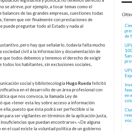
no se atreve, por ejemplo, a tocar temas como el
de balances de las grandes empresas, cuestiones todas
Últi
os, tienen que ver finalmente con prestaciones de
Cie
 le puede preguntar todo al Estado y nada al
pre
de 
ustantivo, pero hay que señalarlo, todavía falta mucho
UPL
100
a sociedad civil a la información y documentación de
San 
 de que todos debemos y tenemos el derecho de exigir
pro
 todos los habitantes, sin exclusiones sociales,
UPL
Exp
unicación social y bibliotecología
Hugo Rueda
felicitó
Inv
gnificativa en el desarrollo de un área profesional con
fem
en 
ática que nos convoca, la llamada Ley de
col
ó que «tener esta ley sobre acceso a información
 ella, puesto que ésta podrá ser perfectible si la
Ciu
ree
an para ser vigilantes en términos de la aplicación justa,
voc
s insuficiencias que puedan encontrarse». «De alguna
en el cual existe la voluntad política de un gobierno