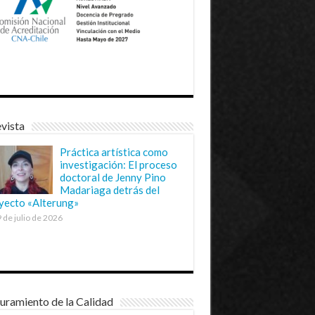
vista
Práctica artística como
investigación: El proceso
doctoral de Jenny Pino
Madariaga detrás del
yecto «Alterung»
 de julio de 2026
uramiento de la Calidad