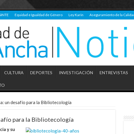
SINTE
Equidad e Igualdad de Género
Ley Karin
Aseguramiento de la Calida
CULTURA
DEPORTES
INVESTIGACIÓN
ENTREVISTAS
TO
: un desafío para la Bibliotecología
afío para la Bibliotecología
ia y su