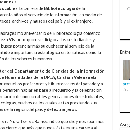
adanos a
evocable»
, la carrera de
Bibliotecología
de la
renta años al servicio de la información, en medio de
tecas, archivos y museos del país y el extranjero.
adragésimo aniversario de Bibliotecología comenzó
ueza Vivanco
, quien se dirigió a los «estudiantes y
busca potenciar más su quehacer al servicio de la
Entre
ntido e importancia estratégica en temáticas como la
sión de los saberes humanos».
tor del Departamento de Ciencias de la Información
 de Humanidades de la UPLA, Cristian Valenzuela
r «aquellos profesores y bibliotecarios del pasado y a
pro
 permiten hablar en base al recuerdo y la celebración
29
ormación de innumerables generaciones de estudiantes,
 colegas, muchos de los cuales están prestando sus
 de la región, del país y del extranjero».
rrera Nora Torres Ramos
indicó que «hoy nos reunimos
Aseg
os cierto que, más que nunca, ésta es una carrera al