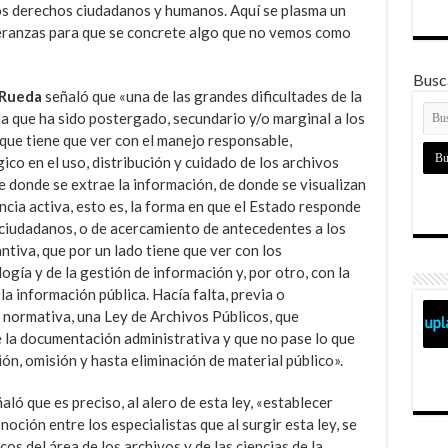
los derechos ciudadanos y humanos. Aquí se plasma un
speranzas para que se concrete algo que no vemos como
Busca
Rueda
señaló que «una de las grandes dificultades de la
a que ha sido postergado, secundario y/o marginal a los
 que tiene que ver con el manejo responsable,
gico en el uso, distribución y cuidado de los archivos
e donde se extrae la información, de donde se visualizan
ncia activa, esto es, la forma en que el Estado responde
s ciudadanos, o de acercamiento de antecedentes a los
antiva, que por un lado tiene que ver con los
ogía y de la gestión de información y, por otro, con la
la información pública. Hacía falta, previa o
 normativa, una Ley de Archivos Públicos, que
la documentación administrativa y que no pase lo que
ón, omisión y hasta eliminación de material público».
ñaló que es preciso, al alero de esta ley, «establecer
oción entre los especialistas que al surgir esta ley, se
os del área de los archivos y de las ciencias de la