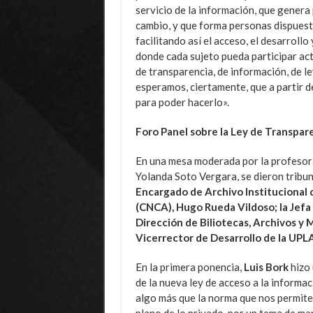
servicio de la información, que gener
cambio, y que forma personas dispuestas
facilitando así el acceso, el desarroll
donde cada sujeto pueda participar ac
de transparencia, de información, de le
esperamos, ciertamente, que a partir 
para poder hacerlo».
Foro Panel sobre la Ley de Transpar
En una mesa moderada por la profesor
Yolanda Soto Vergara, se dieron tribu
Encargado de Archivo Institucional d
(CNCA), Hugo Rueda Vildoso; la Jefa 
Dirección de Biliotecas, Archivos y
Vicerrector de Desarrollo de la UPL
En la primera ponencia,
Luis Bork
hizo 
de la nueva ley de acceso a la informa
algo más que la norma que nos permite 
plano de lo privado, por un tema de ma