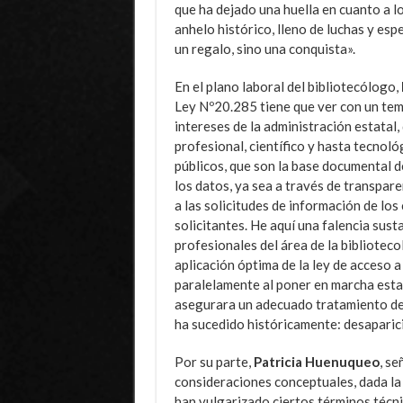
que ha dejado una huella en cuanto a 
anhelo histórico, lleno de luchas y e
un regalo, sino una conquista».
En el plano laboral del bibliotecólogo,
Ley Nº20.285 tiene que ver con un tem
intereses de la administración estatal,
profesional, científico y hasta tecnoló
públicos, que son la base documental d
los datos, ya sea a través de transpare
a las solicitudes de información de lo
solicitantes. He aquí una falencia sust
profesionales del área de la bibliotecol
aplicación óptima de la ley de acceso a 
paralelamente al poner en marcha esta
asegurara un adecuado tratamiento de 
ha sucedido históricamente: desaparici
Por su parte,
Patricia Huenuqueo
, se
consideraciones conceptuales, dada la n
han vulgarizado ciertos términos técnic