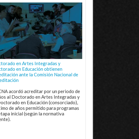
torado en Artes Integradas y
torado en Educación obtienen
editación ante la Comisión Nacional de
editación
CNA acordó acreditar por un periodo de
ños al Doctorado en Artes Integradas y
Doctorado en Educación (consorciado),
imo de años permitido para programas
etapa inicial (según la normativa
ente).