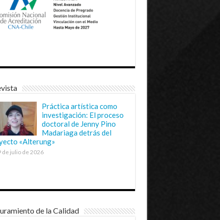
vista
Práctica artística como
investigación: El proceso
doctoral de Jenny Pino
Madariaga detrás del
yecto «Alterung»
 de julio de 2026
uramiento de la Calidad