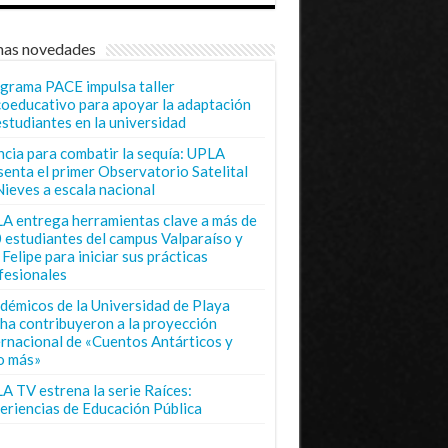
mas novedades
grama PACE impulsa taller
coeducativo para apoyar la adaptación
estudiantes en la universidad
ncia para combatir la sequía: UPLA
senta el primer Observatorio Satelital
Nieves a escala nacional
A entrega herramientas clave a más de
 estudiantes del campus Valparaíso y
Felipe para iniciar sus prácticas
fesionales
démicos de la Universidad de Playa
ha contribuyeron a la proyección
ernacional de «Cuentos Antárticos y
o más»
A TV estrena la serie Raíces:
eriencias de Educación Pública