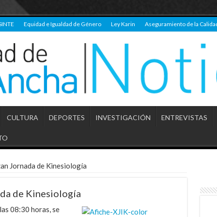
SINTE
Equidad e Igualdad de Género
Ley Karin
Aseguramiento de la Calida
CULTURA
DEPORTES
INVESTIGACIÓN
ENTREVISTAS
TO
an Jornada de Kinesiología
da de Kinesiología
las 08:30 horas, se