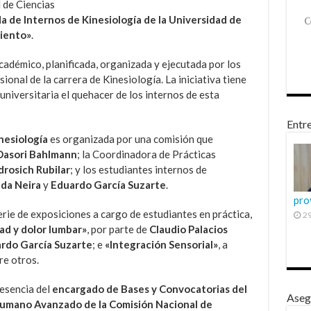
d de Ciencias
 de Internos de Kinesiología de la Universidad de
iento»
.
académico, planificada, organizada y ejecutada por los
ional de la carrera de Kinesiología. La iniciativa tiene
niversitaria el quehacer de los internos de esta
Entre
nesiología
es organizada por una comisión que
Dasori Bahlmann
; la Coordinadora de Prácticas
drosich Rubilar
; y los estudiantes internos de
ada Neira
y
Eduardo García Suzarte
.
pro
erie de exposiciones a cargo de estudiantes en práctica,
29
ad y dolor lumbar»
, por parte de
Claudio Palacios
rdo García Suzarte
; e
«Integración Sensorial»
, a
tre otros.
resencia del
encargado de Bases y Convocatorias del
Aseg
umano Avanzado de la Comisión Nacional de