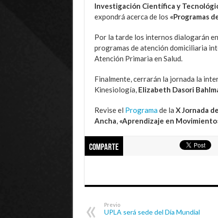
Investigación Científica y Tecnológi
expondrá acerca de los
«Programas de 
Por la tarde los internos dialogarán en
programas de atención domiciliaria inte
Atención Primaria en Salud.
Finalmente, cerrarán la jornada la int
Kinesiología,
Elizabeth Dasori Bahl
Revise el
Programa
de la
X Jornada de
Ancha
,
«Aprendizaje en Movimiento
Comparte
Previo
UPLA será sede del Día Mundial