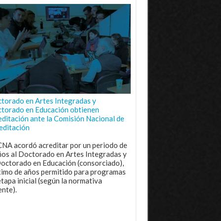
torado en Artes Integradas y
torado en Educación obtienen
editación ante la Comisión Nacional de
editación
CNA acordó acreditar por un periodo de
ños al Doctorado en Artes Integradas y
Doctorado en Educación (consorciado),
imo de años permitido para programas
etapa inicial (según la normativa
ente).