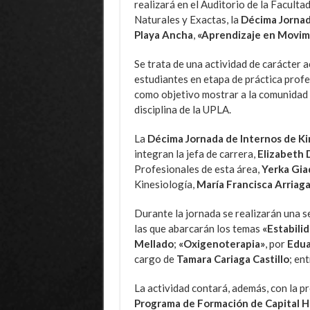
realizará en el Auditorio de la Faculta
Naturales y Exactas, la
Décima Jornada
Playa Ancha
,
«Aprendizaje en Movim
Se trata de una actividad de carácter 
estudiantes en etapa de práctica profes
como objetivo mostrar a la comunidad u
disciplina de la UPLA.
La
Décima Jornada de Internos de Ki
integran la jefa de carrera,
Elizabeth 
Profesionales de esta área,
Yerka Gia
Kinesiología,
María Francisca Arriag
Durante la jornada se realizarán una s
las que abarcarán los temas
«Estabilid
Mellado
;
«Oxigenoterapia»
, por
Edua
cargo de
Tamara Cariaga Castillo
; en
La actividad contará, además, con la p
Programa de Formación de Capital H