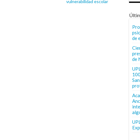
vulnerabilidad escolar
Últi
Pro
psi
de 
Cie
pre
de 
UPL
100
San 
pro
Aca
Anc
int
alg
UPL
Exp