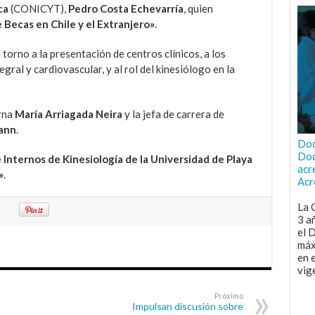
ca
(CONICYT),
Pedro Costa Echevarría
, quien
Becas en Chile y el Extranjero»
.
 torno a la presentación de centros clínicos, a los
gral y cardiovascular, y al rol del kinesiólogo en la
erna
María Arriagada Neira
y la jefa de carrera de
mann
.
Doc
Doc
 Internos de Kinesiología de la Universidad de Playa
acr
»
.
Acr
La 
3 a
el 
máx
en 
vig
Próximo
Impulsan discusión sobre