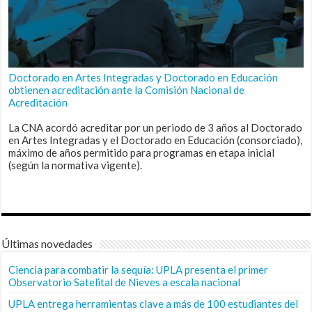
Doctorado en Artes Integradas y Doctorado en Educación
obtienen acreditación ante la Comisión Nacional de
Acreditación
La CNA acordó acreditar por un periodo de 3 años al Doctorado
en Artes Integradas y el Doctorado en Educación (consorciado),
máximo de años permitido para programas en etapa inicial
(según la normativa vigente).
Últimas novedades
Ciencia para combatir la sequía: UPLA presenta el primer
Observatorio Satelital de Nieves a escala nacional
UPLA entrega herramientas clave a más de 100 estudiantes del