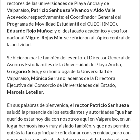
rectores de las universidades de Playa Ancha y de
Valparaíso,
Patricio Sanhueza Vivanco
y
Aldo Valle
Acevedo
, respectivamente; el Coordinador General del
Programa de Movilidad Estudiantil del CUECH (MEC),
Eduardo Rojo Muñoz
; y el destacado académico y escritor
nacional
Miguel Rojas Mix
, se refirieron al tópico central de
la actividad.
Se hicieron parte también del evento, el Director General de
Asuntos Estudiantiles de la Universidad de Playa Ancha,
Gregorio Silva
, y su homóloga de la Universidad de
Valparaíso,
Mónica Serrano
; además de la Directora
Ejecutiva del Consorcio de Universidades del Estado,
Marcela Letelier
.
En sus palabras de bienvenida, el
rector Patricio Sanhueza
saludó la presencia de los estudiantes y autoridades “que han
querido estar hoy día con nosotros aquí en Valparaíso, en un
lugar hermosísimo y muy aislado también, y que nos permite
quizás la tarea principal: reflexionar con serenidad, pero con
perspectiva, con mirada de futuro, con calidad, sobre el tema