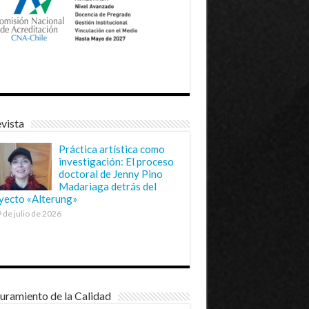
vista
Práctica artística como
investigación: El proceso
doctoral de Jenny Pino
Madariaga detrás del
yecto «Alterung»
 de julio de 2026
uramiento de la Calidad