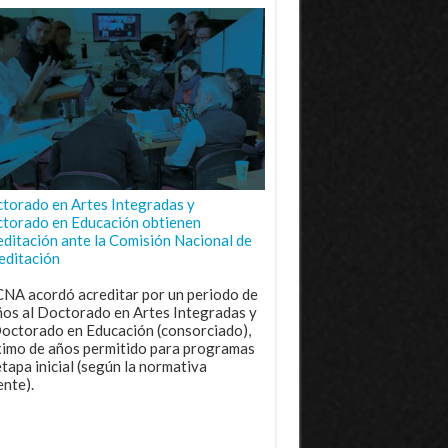
torado en Artes Integradas y
torado en Educación obtienen
editación ante la Comisión Nacional de
editación
CNA acordó acreditar por un periodo de
ños al Doctorado en Artes Integradas y
Doctorado en Educación (consorciado),
imo de años permitido para programas
etapa inicial (según la normativa
ente).