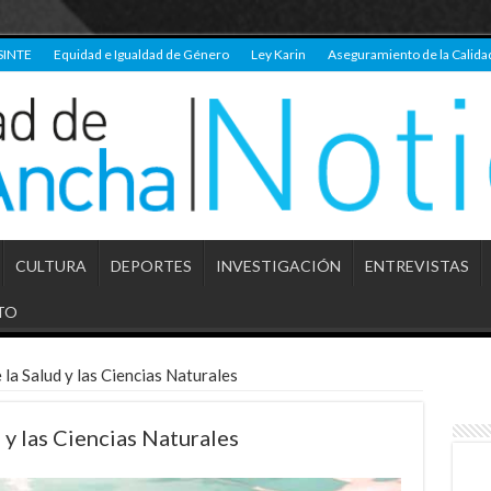
SINTE
Equidad e Igualdad de Género
Ley Karin
Aseguramiento de la Calida
CULTURA
DEPORTES
INVESTIGACIÓN
ENTREVISTAS
TO
 la Salud y las Ciencias Naturales
 y las Ciencias Naturales