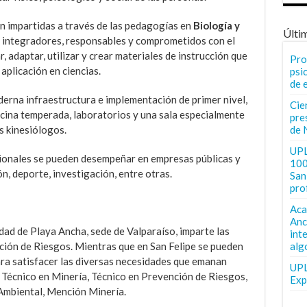
on impartidas a través de las pedagogías en
Biología y
Últi
s integradores, responsables y comprometidos con el
 adaptar, utilizar y crear materiales de instrucción que
Pro
aplicación en ciencias.
psi
de 
erna infraestructura e implementación de primer nivel,
Cie
scina temperada, laboratorios y una sala especialmente
pre
de 
s kinesiólogos.
UPL
sionales se pueden desempeñar en empresas públicas y
100
n, deporte, investigación, entre otras.
San 
pro
Aca
Anc
idad de Playa Ancha, sede de Valparaíso, imparte las
int
alg
ción de Riesgos. Mientras que en San Felipe se pueden
ara satisfacer las diversas necesidades que emanan
UPL
 Técnico en Minería, Técnico en Prevención de Riesgos,
Exp
Ambiental, Mención Minería.