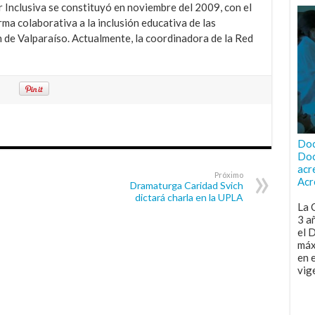
 Inclusiva se constituyó en noviembre del 2009, con el
rma colaborativa a la inclusión educativa de las
 de Valparaíso. Actualmente, la coordinadora de la Red
Doc
Doc
acr
Próximo
Acr
Dramaturga Caridad Svich
dictará charla en la UPLA
La 
3 a
el 
máx
en 
vig