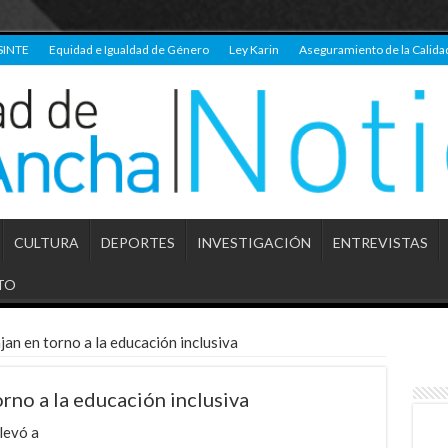
SINTE
Equidad e Igualdad de Género
Ley Karin
Aseguramiento de la Calida
CULTURA
DEPORTES
INVESTIGACIÓN
ENTREVISTAS
TO
an en torno a la educación inclusiva
rno a la educación inclusiva
levó a