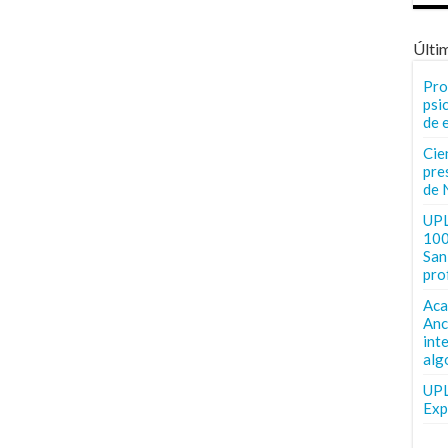
Últi
Pro
psi
de 
Cie
pre
de 
UPL
100
San 
pro
Aca
Anc
int
alg
UPL
Exp