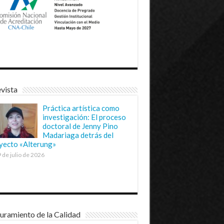
vista
Práctica artística como
investigación: El proceso
doctoral de Jenny Pino
Madariaga detrás del
yecto «Alterung»
 de julio de 2026
uramiento de la Calidad