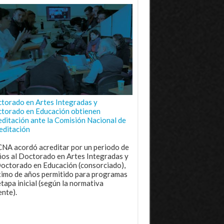
torado en Artes Integradas y
torado en Educación obtienen
editación ante la Comisión Nacional de
editación
CNA acordó acreditar por un periodo de
ños al Doctorado en Artes Integradas y
Doctorado en Educación (consorciado),
imo de años permitido para programas
etapa inicial (según la normativa
ente).