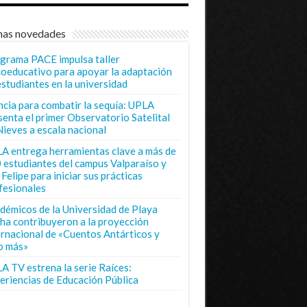
mas novedades
grama PACE impulsa taller
coeducativo para apoyar la adaptación
estudiantes en la universidad
ncia para combatir la sequía: UPLA
senta el primer Observatorio Satelital
Nieves a escala nacional
A entrega herramientas clave a más de
 estudiantes del campus Valparaíso y
Felipe para iniciar sus prácticas
fesionales
démicos de la Universidad de Playa
ha contribuyeron a la proyección
ernacional de «Cuentos Antárticos y
o más»
A TV estrena la serie Raíces:
eriencias de Educación Pública