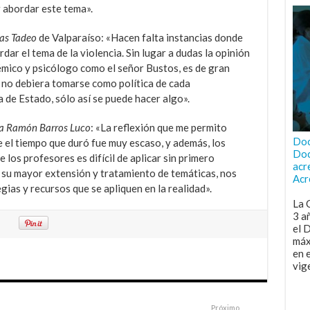
 abordar este tema».
das Tadeo
de Valparaíso: «Hacen falta instancias donde
ar el tema de la violencia. Sin lugar a dudas la opinión
émico y psicólogo como el señor Bustos, es de gran
 no debiera tomarse como política de cada
 de Estado, sólo así se puede hacer algo».
la Ramón Barros Luco
: «La reflexión que me permito
Doc
e el tiempo que duró fue muy escaso, y además, los
Doc
los profesores es difícil de aplicar sin primero
acr
or su mayor extensión y tratamiento de temáticas, nos
Acr
ias y recursos que se apliquen en la realidad».
La 
3 a
el 
máx
en 
vig
Próximo