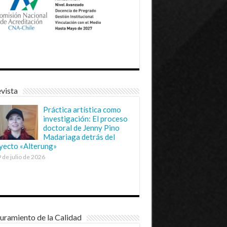
vista
Práctica artística como
investigación: El proceso
doctoral de Jenny Pino
Madariaga detrás del
yecto «Alterung»
 de julio de 2026
uramiento de la Calidad