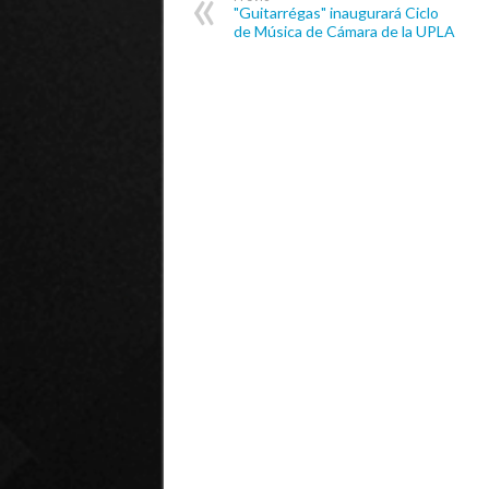
"Guitarrégas" inaugurará Ciclo
de Música de Cámara de la UPLA