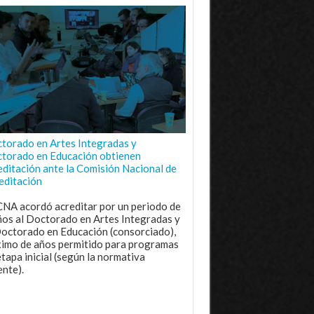
torado en Artes Integradas y
torado en Educación obtienen
editación ante la Comisión Nacional de
editación
CNA acordó acreditar por un periodo de
ños al Doctorado en Artes Integradas y
Doctorado en Educación (consorciado),
imo de años permitido para programas
etapa inicial (según la normativa
ente).