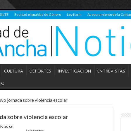
SINTE
Equidad e Igualdad de Género
Ley Karin
Aseguramiento de la Calida
CULTURA
DEPORTES
INVESTIGACIÓN
ENTREVISTAS
TO
uvo jornada sobre violencia escolar
da sobre violencia escolar
ivos se
Asistentes