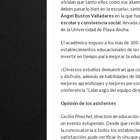
olvidan que tanto ellos como sus alum
deben pasarlo bien en la escuela», sint
Ángel Bustos Valladares
en la que fu
escolar y convivencia social
, llevada
de la Universidad de Playa Ancha.
El académico expuso a los más de 300 a
establecimientos educacionales de la r
invertir en tiempo para mejorar la edu
«Diversos estudios demuestran que co
y disfrute, además de habilidades de li
mejores aprendizajes y mejores person
conferencia “Liderazgo del equipo direc
Opinión de los asistentes
Cecilia Pinochet, directora de educación
un evento estupendo. Desde que recibí 
la convocatoria a todos los estableci
satisfacción, pude verificar in situ qu