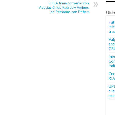
UPLA firma convenio con
Asociación de Padres y Amigos
de Personas con Déficit
Últi
Fut
inic
tra
Val
enc
CR
Inv
Con
Ind
Curs
XLV
UPL
cli
mun