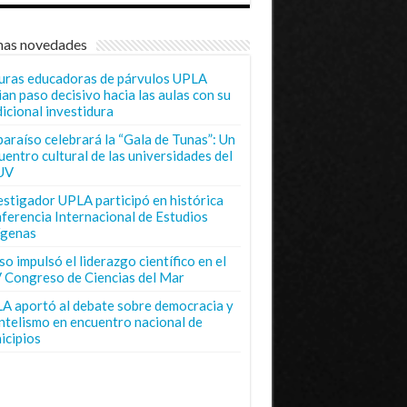
mas novedades
uras educadoras de párvulos UPLA
ian paso decisivo hacia las aulas con su
dicional investidura
paraíso celebrará la “Gala de Tunas”: Un
uentro cultural de las universidades del
UV
estigador UPLA participó en histórica
ferencia Internacional de Estudios
ígenas
o impulsó el liderazgo científico en el
 Congreso de Ciencias del Mar
A aportó al debate sobre democracia y
entelismo en encuentro nacional de
icipios