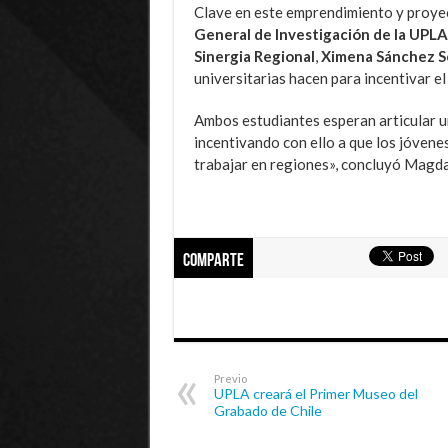
Clave en este emprendimiento y proyecc
General de Investigación de la UPLA 
Sinergia Regional
,
Ximena Sánchez S
universitarias hacen para incentivar el
Ambos estudiantes esperan articular u
incentivando con ello a que los jóvenes
trabajar en regiones», concluyó Magda
Comparte
Previo
UPLA creará el Primer Museo del
Grabado de Chile