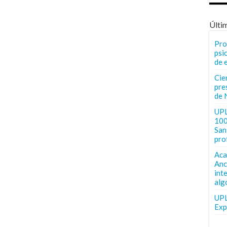
Últi
Pro
psi
de 
Cie
pre
de 
UPL
100
San 
pro
Aca
Anc
int
alg
UPL
Exp