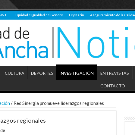
SINTE
Equidad e Igualdad de Género
Ley Karin
Aseguramiento de la Calida
CULTURA
DEPORTES
INVESTIGACIÓN
ENTREVISTAS
CONTACTO
ación
/
Red Sinergia promueve liderazgos regionales
razgos regionales
de