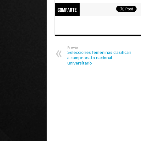
Comparte
Previo
Selecciones femeninas clasifican
a campeonato nacional
universitario