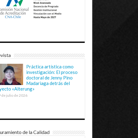
vista
Práctica artística como
investigación: El proceso
doctoral de Jenny Pino
Madariaga detrás del
yecto «Alterung»
 de julio de 2026
uramiento de la Calidad