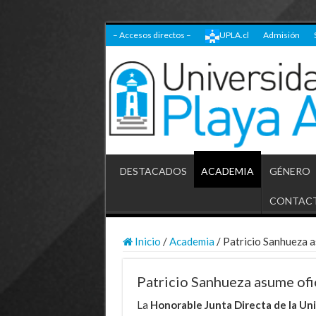
– Accesos directos –
UPLA.cl
Admisión
DESTACADOS
ACADEMIA
GÉNERO
CONTAC
Inicio
/
Academia
/
Patricio Sanhueza a
Patricio Sanhueza asume ofi
La
Honorable Junta Directa de la Un