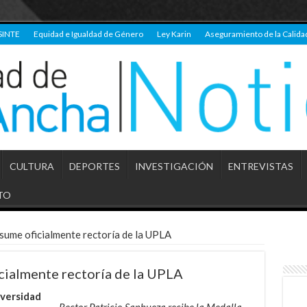
SINTE
Equidad e Igualdad de Género
Ley Karin
Aseguramiento de la Calida
CULTURA
DEPORTES
INVESTIGACIÓN
ENTREVISTAS
TO
sume oficialmente rectoría de la UPLA
cialmente rectoría de la UPLA
iversidad
Rector Patricio Sanhueza recibe la Medalla