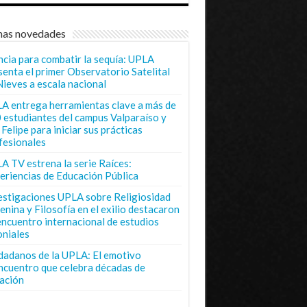
mas novedades
ncia para combatir la sequía: UPLA
senta el primer Observatorio Satelital
Nieves a escala nacional
A entrega herramientas clave a más de
 estudiantes del campus Valparaíso y
Felipe para iniciar sus prácticas
fesionales
A TV estrena la serie Raíces:
eriencias de Educación Pública
estigaciones UPLA sobre Religiosidad
enina y Filosofía en el exilio destacaron
encuentro internacional de estudios
oniales
dadanos de la UPLA: El emotivo
ncuentro que celebra décadas de
ación