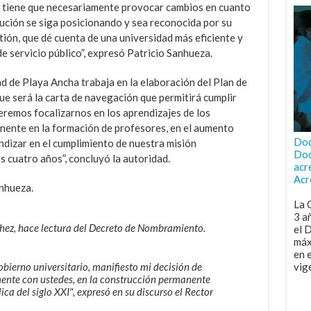
o tiene que necesariamente provocar cambios en cuanto
tución se siga posicionando y sea reconocida por su
tión, que dé cuenta de una universidad más eficiente y
e servicio público”, expresó Patricio Sanhueza.
d de Playa Ancha trabaja en la elaboración del Plan de
e será la carta de navegación que permitirá cumplir
ueremos focalizarnos en los aprendizajes de los
nente en la formación de profesores, en el aumento
Doc
ndizar en el cumplimiento de nuestra misión
Doc
s cuatro años”, concluyó la autoridad.
acr
Acr
nhueza.
La 
3 a
chez, hace lectura del Decreto de Nombramiento.
el 
máx
en 
obierno universitario, manifiesto mi decisión de
vig
ente con ustedes, en la construcción permanente
ica del siglo XXI", expresó en su discurso el Rector