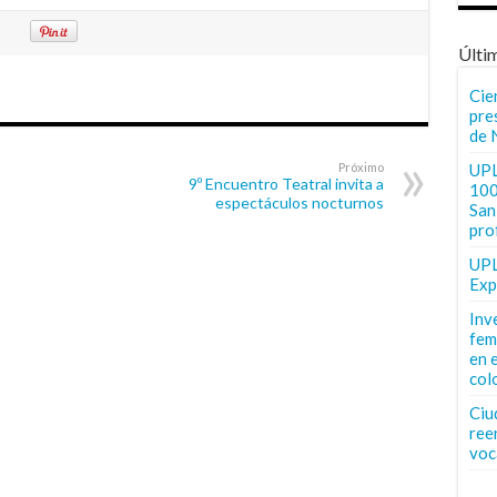
Últi
Cie
pre
de 
Próximo
UPL
9º Encuentro Teatral invita a
100
espectáculos nocturnos
San 
pro
UPL
Exp
Inv
fem
en 
col
Ciu
ree
voc