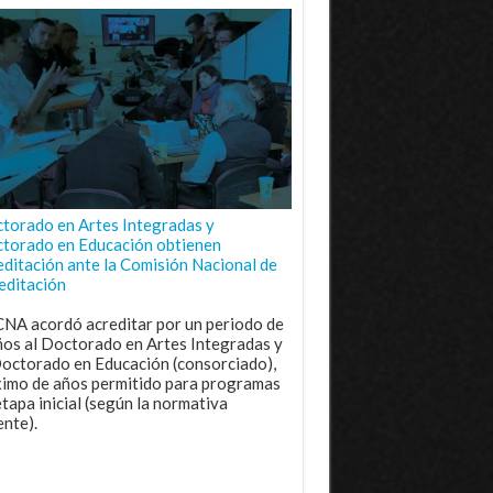
torado en Artes Integradas y
torado en Educación obtienen
editación ante la Comisión Nacional de
editación
CNA acordó acreditar por un periodo de
ños al Doctorado en Artes Integradas y
Doctorado en Educación (consorciado),
imo de años permitido para programas
etapa inicial (según la normativa
ente).