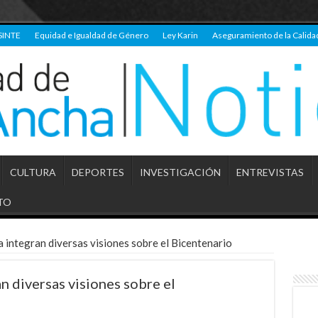
SINTE
Equidad e Igualdad de Género
Ley Karin
Aseguramiento de la Calida
CULTURA
DEPORTES
INVESTIGACIÓN
ENTREVISTAS
TO
a integran diversas visiones sobre el Bicentenario
n diversas visiones sobre el