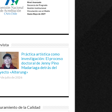
vista
Práctica artística como
investigación: El proceso
doctoral de Jenny Pino
Madariaga detrás del
yecto «Alterung»
 de julio de 2026
uramiento de la Calidad