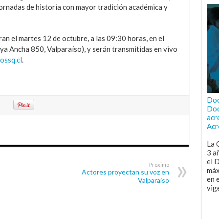
jornadas de historia con mayor tradición académica y
an el martes 12 de octubre, a las 09:30 horas, en el
ya Ancha 850, Valparaíso), y serán transmitidas en vivo
ossq.cl
.
Doc
Doc
acr
Acr
La 
3 a
el 
Próximo
máx
Actores proyectan su voz en
en 
Valparaíso
vig