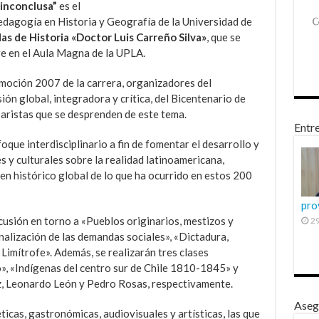
inconclusa”
es el
 Pedagogía en Historia y Geografía de la Universidad de
as de Historia «Doctor Luis Carreño Silva»
, que se
bre en el Aula Magna de la UPLA.
omoción 2007 de la carrera, organizadores del
sión global, integradora y crítica, del Bicentenario de
 aristas que se desprenden de este tema.
Entre
foque interdisciplinario a fin de fomentar el desarrollo y
es y culturales sobre la realidad latinoamericana,
men histórico global de lo que ha ocurrido en estos 200
pro
usión en torno a «Pueblos originarios, mestizos y
29
inalización de las demandas sociales», «Dictadura,
 Limítrofe». Además, se realizarán tres clases
o», «Indígenas del centro sur de Chile 1810-1845» y
z, Leonardo León y Pedro Rosas, respectivamente.
Aseg
cas, gastronómicas, audiovisuales y artísticas, las que