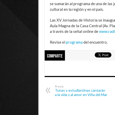
se sumarán al programa de una de las 
cultural en la región y en el país.
Las XV Jornadas de Historia se inaugur
Aula Magna de la Casa Central (Av. Pla
a través de la señal online de
www.radi
Revise el
programa
del encuentro.
Comparte
Previo
Tunas y estudiantinas cantarán
a la vida y al amor en Viña del Mar