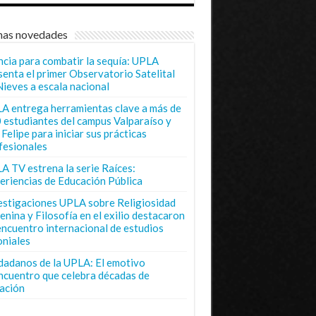
mas novedades
ncia para combatir la sequía: UPLA
senta el primer Observatorio Satelital
Nieves a escala nacional
A entrega herramientas clave a más de
 estudiantes del campus Valparaíso y
Felipe para iniciar sus prácticas
fesionales
A TV estrena la serie Raíces:
eriencias de Educación Pública
estigaciones UPLA sobre Religiosidad
enina y Filosofía en el exilio destacaron
encuentro internacional de estudios
oniales
dadanos de la UPLA: El emotivo
ncuentro que celebra décadas de
ación