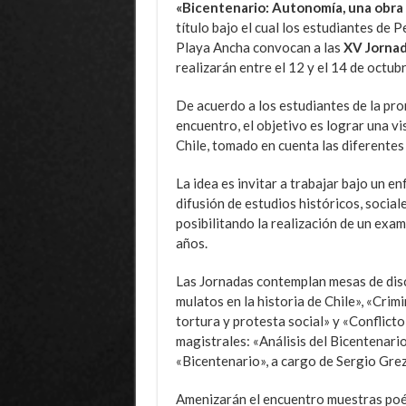
«Bicentenario: Autonomía, una obra 
título bajo el cual los estudiantes de
Playa Ancha convocan a las
XV Jornad
realizarán entre el 12 y el 14 de octu
De acuerdo a los estudiantes de la pr
encuentro, el objetivo es lograr una vi
Chile, tomado en cuenta las diferentes
La idea es invitar a trabajar bajo un en
difusión de estudios históricos, social
posibilitando la realización de un exa
años.
Las Jornadas contemplan mesas de disc
mulatos en la historia de Chile», «Crim
tortura y protesta social» y «Conflicto
magistrales: «Análisis del Bicentenari
«Bicentenario», a cargo de Sergio Gre
Amenizarán el encuentro muestras poéti