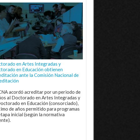
torado en Artes Integradas y
torado en Educación obtienen
editación ante la Comisión Nacional de
editación
CNA acordó acreditar por un periodo de
ños al Doctorado en Artes Integradas y
Doctorado en Educación (consorciado),
imo de años permitido para programas
etapa inicial (según la normativa
ente).