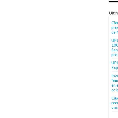
Últi
Cie
pre
de 
UPL
100
San 
pro
UPL
Exp
Inv
fem
en 
col
Ciu
ree
voc