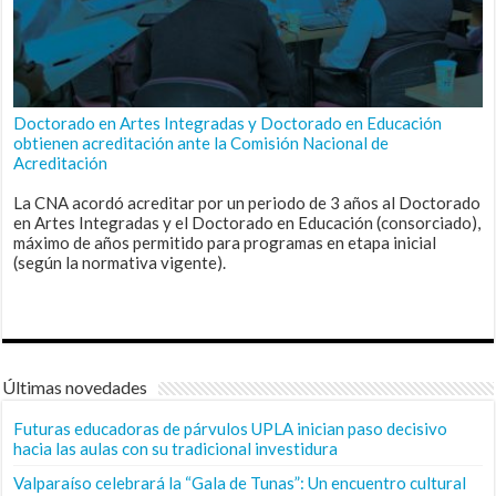
Doctorado en Artes Integradas y Doctorado en Educación
obtienen acreditación ante la Comisión Nacional de
Acreditación
La CNA acordó acreditar por un periodo de 3 años al Doctorado
en Artes Integradas y el Doctorado en Educación (consorciado),
máximo de años permitido para programas en etapa inicial
(según la normativa vigente).
Últimas novedades
Futuras educadoras de párvulos UPLA inician paso decisivo
hacia las aulas con su tradicional investidura
Valparaíso celebrará la “Gala de Tunas”: Un encuentro cultural