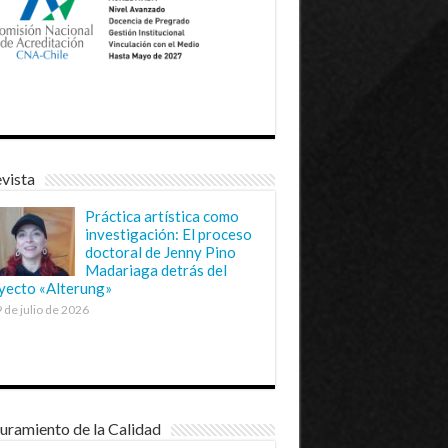
vista
Práctica artística como
investigación: El proceso
doctoral de Jenny Pino
Madariaga detrás del
yecto «Alterung»
 de julio de 2026
uramiento de la Calidad