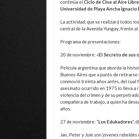
continúa el
Ciclo de Cine al Aire Libr
Universidad de Playa Ancha Ignacio
La actividad, que se realizará todos lo
central de la Avenida Yungay, frente al
Programa de presentaciones:
20 de noviembre: «
El Secreto de sus o
Película argentina que aborda la histo
Buenos Aires que a punto de retirarse 
conmovió treinta años antes, del cual 
asesinato ocurrido en 1975 lo lleva a r
violencia del crimen y de su perpetrad
compañera de trabajo, a quien ha dese
años.
27 de noviembre: “
Los Edukadores
”, 
Jan, Peter y Jule son jóvenes rebeldes