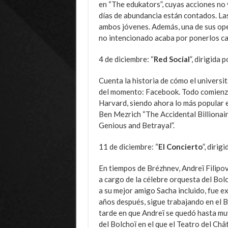
en “The edukators”, cuyas acciones no v
días de abundancia están contados. La
ambos jóvenes. Además, una de sus oper
no intencionado acaba por ponerlos car
4 de diciembre: “
Red Social
”, dirigida 
Cuenta la historia de cómo el universi
del momento: Facebook. Todo comienza
Harvard, siendo ahora lo más popular e
Ben Mezrich “The Accidental Billionair
Genious and Betrayal”.
11 de diciembre: “
El Concierto
”, diri
En tiempos de Brézhnev, Andreï Filipov
a cargo de la célebre orquesta del Bol
a su mejor amigo Sacha incluido, fue ex
años después, sigue trabajando en el B
tarde en que Andreï se quedó hasta muy
del Bolchoï en el que el Teatro del Chât