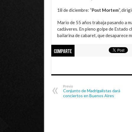
18 de diciembre: “
Post Mortem
”, diri
Mario de 55 años trabaja pasando a má
cadáveres. En pleno golpe de Estado ch
bailarina de cabaret, que desaparece 
Comparte
Previo
Conjunto de Madrigalistas dará
conciertos en Buenos Aires