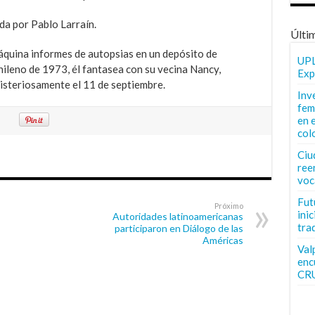
gida por Pablo Larraín.
Últi
quina informes de autopsias en un depósito de
UPL
ileno de 1973, él fantasea con su vecina Nancy,
Exp
misteriosamente el 11 de septiembre.
Inv
fem
en 
col
Ciu
ree
voc
Fut
Próximo
inic
Autoridades latinoamericanas
tra
participaron en Diálogo de las
Américas
Val
enc
CR