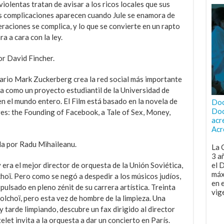
iolentas tratan de avisar a los ricos locales que sus
s complicaciones aparecen cuando Jule se enamora de
aciones se complica, y lo que se convierte en un rapto
a a cara con la ley.
por David Fincher.
tario Mark Zuckerberg crea la red social más importante
 como un proyecto estudiantil de la Universidad de
n el mundo entero. El Film está basado en la novela de
Doc
Doc
es: the Founding of Facebook, a Tale of Sex, Money,
acr
Acr
gida por Radu Mihaileanu.
La 
3 a
 era el mejor director de orquesta de la Unión Soviética,
el 
máx
choï. Pero como se negó a despedir a los músicos judíos,
en 
pulsado en pleno zénit de su carrera artística. Treinta
vig
olchoï, pero esta vez de hombre de la limpieza. Una
 tarde limpiando, descubre un fax dirigido al director
elet invita a la orquesta a dar un concierto en París.