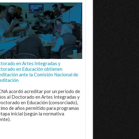
torado en Artes Integradas y
torado en Educación obtienen
editación ante la Comisión Nacional de
editación
CNA acordó acreditar por un periodo de
ños al Doctorado en Artes Integradas y
Doctorado en Educación (consorciado),
imo de años permitido para programas
etapa inicial (según la normativa
ente).