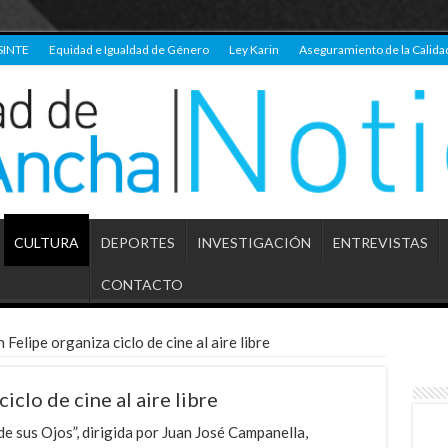
SINTE
Equidad e Igualdad de Género
Ley Karin
Aseguramiento de la Calida
CULTURA
DEPORTES
INVESTIGACIÓN
ENTREVISTAS
CONTACTO
Felipe organiza ciclo de cine al aire libre
clo de cine al aire libre
 de sus Ojos”, dirigida por Juan José Campanella,