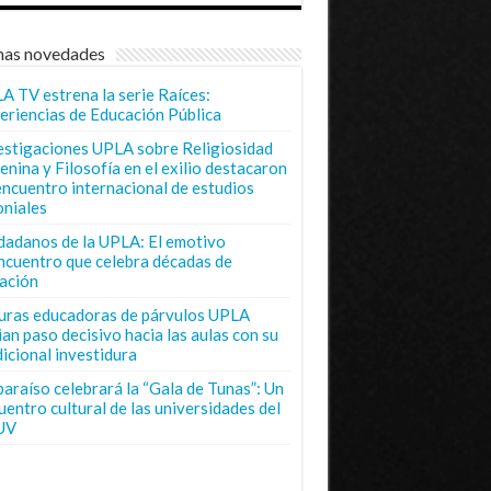
mas novedades
A TV estrena la serie Raíces:
eriencias de Educación Pública
estigaciones UPLA sobre Religiosidad
enina y Filosofía en el exilio destacaron
encuentro internacional de estudios
oniales
dadanos de la UPLA: El emotivo
ncuentro que celebra décadas de
ación
uras educadoras de párvulos UPLA
ian paso decisivo hacia las aulas con su
dicional investidura
paraíso celebrará la “Gala de Tunas”: Un
uentro cultural de las universidades del
UV