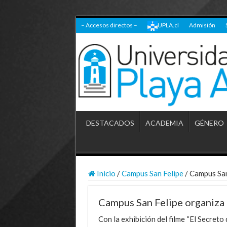
– Accesos directos –
UPLA.cl
Admisión
DESTACADOS
ACADEMIA
GÉNERO
Inicio
/
Campus San Felipe
/
Campus San 
Campus San Felipe organiza ci
Con la exhibición del filme “El Secreto