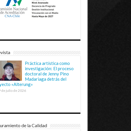
vista
Práctica artística como
investigación: El proceso
doctoral de Jenny Pino
Madariaga detrás del
yecto «Alterung»
 de julio de 2026
uramiento de la Calidad