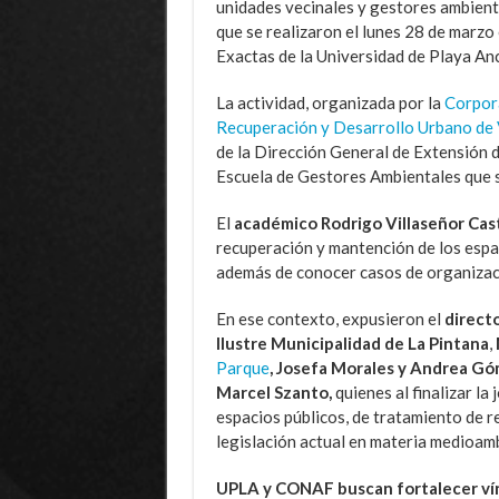
unidades vecinales y gestores ambient
que se realizaron el lunes 28 de marzo 
Exactas de la Universidad de Playa An
La actividad, organizada por
la
Corpor
Recuperación y Desarrollo Urbano de
de la Dirección General de Extensión 
Escuela de Gestores Ambientales que se
El
académico
Rodrigo Villaseñor Cas
recuperación y mantención de los espac
además de conocer casos de organizacio
En ese contexto, expusieron el
direct
Ilustre Municipalidad de La Pintana
,
Parque
, Josefa Morales y Andrea G
Marcel Szanto,
quienes al finalizar la
espacios públicos, de tratamiento de re
legislación actual en materia medioamb
UPLA y CONAF buscan fortalecer ví