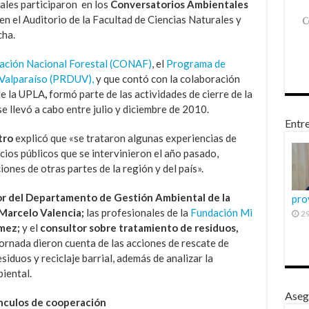
ales participaron en los
Conversatorios Ambientales
en el Auditorio de la Facultad de Ciencias Naturales y
cha.
ación Nacional Forestal (CONAF)
, el
Programa de
 Valparaíso (PRDUV),
y que contó con la colaboración
de la UPLA
,
formó parte de las actividades de cierre de la
 llevó a cabo entre julio y diciembre de 2010.
Entre
tro
explicó que «se trataron algunas experiencias de
ios públicos que se intervinieron el año pasado,
nes de otras partes de la región y del país»
.
or del Departamento de Gestión Ambiental de la
pro
Marcelo Valencia;
las profesionales de la
Fundación Mi
29
ómez;
y el
consultor sobre tratamiento de residuos,
 jornada dieron cuenta de las acciones de rescate de
siduos y reciclaje barrial, además de analizar la
iental.
Aseg
nculos de cooperación