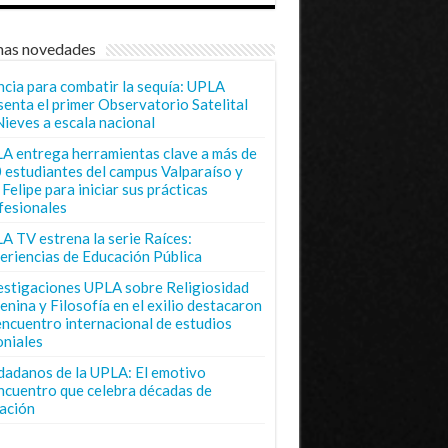
mas novedades
ncia para combatir la sequía: UPLA
senta el primer Observatorio Satelital
Nieves a escala nacional
A entrega herramientas clave a más de
 estudiantes del campus Valparaíso y
Felipe para iniciar sus prácticas
fesionales
A TV estrena la serie Raíces:
eriencias de Educación Pública
estigaciones UPLA sobre Religiosidad
enina y Filosofía en el exilio destacaron
encuentro internacional de estudios
oniales
dadanos de la UPLA: El emotivo
ncuentro que celebra décadas de
ación