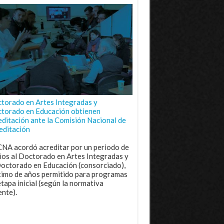
torado en Artes Integradas y
torado en Educación obtienen
editación ante la Comisión Nacional de
editación
CNA acordó acreditar por un periodo de
ños al Doctorado en Artes Integradas y
Doctorado en Educación (consorciado),
imo de años permitido para programas
etapa inicial (según la normativa
ente).