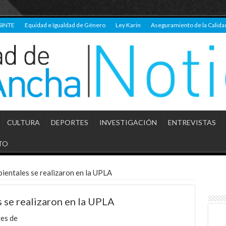
SINTE
Equidad e Igualdad de Género
Ley Karin
Aseguramiento de la Calida
CULTURA
DEPORTES
INVESTIGACIÓN
ENTREVISTAS
TO
entales se realizaron en la UPLA
 se realizaron en la UPLA
tes de