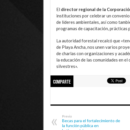
El
director regional de la
Corporación
instituciones por celebrar un conveni
de líderes ambientales, así como tambi
programas de capacitación, prácticas p
La autoridad forestal recalcó que «te
de Playa Ancha, nos unen varios proyec
de charlas con organizaciones y académ
la educación de las comunidades en el 
silvestres».
Comparte
Previo
Becas para el fortalecimiento de
la función pública en