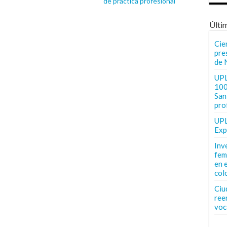
de práctica profesional
Últi
Cie
pre
de 
UPL
100
San 
pro
UPL
Exp
Inv
fem
en 
col
Ciu
ree
voc