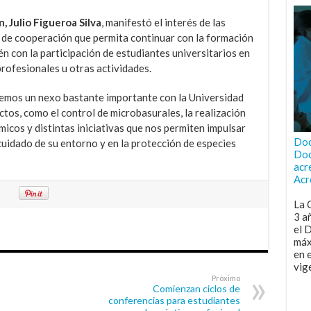
, Julio Figueroa Silva
, manifestó el interés de las
o de cooperación que permita continuar con la formación
én con la participación de estudiantes universitarios en
rofesionales u otras actividades.
nemos un nexo bastante importante con la Universidad
tos, como el control de microbasurales, la realización
icos y distintas iniciativas que nos permiten impulsar
Doc
cuidado de su entorno y en la protección de especies
Doc
acr
Acr
La 
3 a
el 
máx
en 
vig
Próximo
Comienzan ciclos de
conferencias para estudiantes