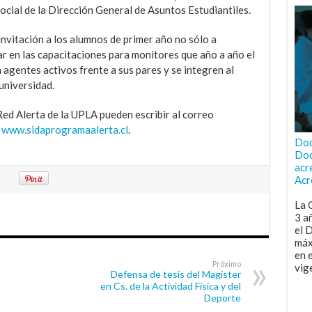
ocial de la Dirección General de Asuntos Estudiantiles.
invitación a los alumnos de primer año no sólo a
par en las capacitaciones para monitores que año a año el
agentes activos frente a sus pares y se integren al
universidad.
ed Alerta de la UPLA pueden escribir al correo
o
www.sidaprogramaalerta.cl
.
Doc
Doc
acr
Acr
La 
3 a
el 
máx
en 
Próximo
vig
Defensa de tesis del Magíster
en Cs. de la Actividad Física y del
Deporte