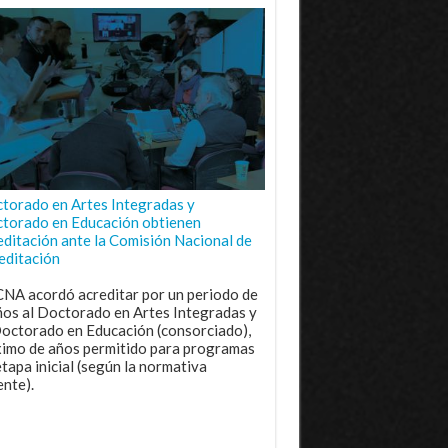
torado en Artes Integradas y
torado en Educación obtienen
editación ante la Comisión Nacional de
editación
CNA acordó acreditar por un periodo de
ños al Doctorado en Artes Integradas y
Doctorado en Educación (consorciado),
imo de años permitido para programas
etapa inicial (según la normativa
ente).