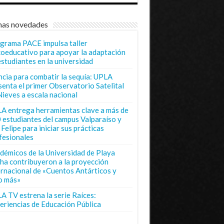
mas novedades
grama PACE impulsa taller
coeducativo para apoyar la adaptación
estudiantes en la universidad
ncia para combatir la sequía: UPLA
senta el primer Observatorio Satelital
Nieves a escala nacional
A entrega herramientas clave a más de
 estudiantes del campus Valparaíso y
Felipe para iniciar sus prácticas
fesionales
démicos de la Universidad de Playa
ha contribuyeron a la proyección
ernacional de «Cuentos Antárticos y
o más»
A TV estrena la serie Raíces:
eriencias de Educación Pública