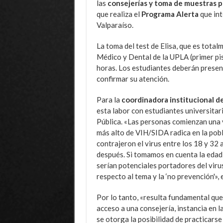
las
consejerías y toma de muestras p
que realiza el
Programa Alerta
que int
Valparaíso.
La toma del test de Elisa, que es totalm
Médico y Dental de la UPLA (primer piso
horas. Los estudiantes deberán present
confirmar su atención.
Para la
coordinadora institucional de
esta labor con estudiantes universitari
Pública. «Las personas comienzan una 
más alto de VIH/SIDA radica en la pobl
contrajeron el virus entre los 18 y 32
después. Si tomamos en cuenta la edad 
serían potenciales portadores del viru
respecto al tema y la ‘no prevención'», 
Por lo tanto, «resulta fundamental que
acceso a una consejería, instancia en l
se otorga la posibilidad de practicarse 