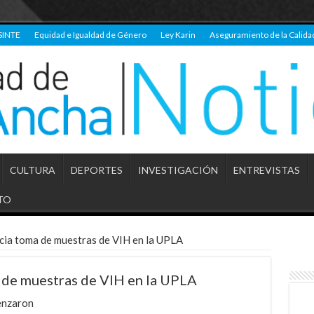
SINTE
Equidad e Igualdad de Género
Ley Karin
Aseguramiento de la Calida
CULTURA
DEPORTES
INVESTIGACIÓN
ENTREVISTAS
TO
cia toma de muestras de VIH en la UPLA
 de muestras de VIH en la UPLA
enzaron