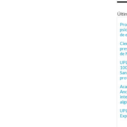
Últi
Pro
psi
de 
Cie
pre
de 
UPL
100
San 
pro
Aca
Anc
int
alg
UPL
Exp