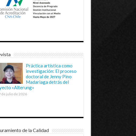
vista
Práctica artística como
investigación: El proceso
doctoral de Jenny Pino
Madariaga detrás del
yecto «Alterung»
 de julio de 2026
uramiento de la Calidad