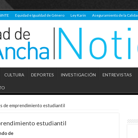
SINTE
Equidad e Igualdad de Género
Ley Karin
Aseguramiento de la Calida
CULTURA
DEPORTES
INVESTIGACIÓN
ENTREVISTAS
TO
s de emprendimiento estudiantil
rendimiento estudiantil
ndo de