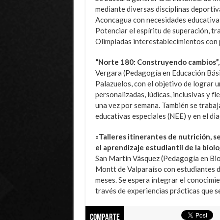
mediante diversas disciplinas deportiv
Aconcagua con necesidades educativas 
Potenciar el espíritu de superación, t
Olimpiadas interestablecimientos con p
“Norte 180: Construyendo cambios”,
Vergara (Pedagogía en Educación Básica
Palazuelos, con el objetivo de lograr u
personalizadas, lúdicas, inclusivas y f
una vez por semana. También se trabaj
educativas especiales (NEE) y en el di
«
Talleres itinerantes de nutrición,
el aprendizaje estudiantil de la biolo
San Martín Vásquez (Pedagogía en Biol
Montt de Valparaíso con estudiantes d
meses. Se espera integrar el conocimien
través de experiencias prácticas que se
Comparte