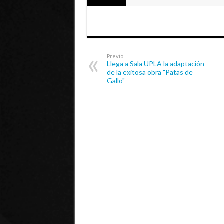
Previo
Llega a Sala UPLA la adaptación
de la exitosa obra "Patas de
Gallo"