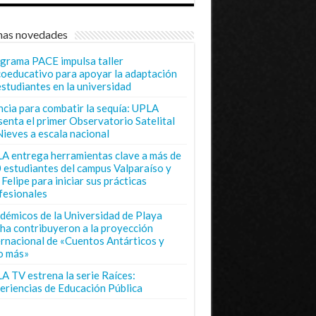
mas novedades
grama PACE impulsa taller
coeducativo para apoyar la adaptación
estudiantes en la universidad
ncia para combatir la sequía: UPLA
senta el primer Observatorio Satelital
Nieves a escala nacional
A entrega herramientas clave a más de
 estudiantes del campus Valparaíso y
Felipe para iniciar sus prácticas
fesionales
démicos de la Universidad de Playa
ha contribuyeron a la proyección
ernacional de «Cuentos Antárticos y
o más»
A TV estrena la serie Raíces:
eriencias de Educación Pública