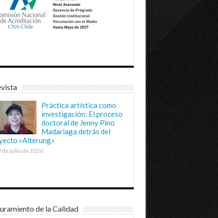
vista
Práctica artística como
investigación: El proceso
doctoral de Jenny Pino
Madariaga detrás del
yecto «Alterung»
 de julio de 2026
uramiento de la Calidad