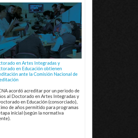
torado en Artes Integradas y
torado en Educación obtienen
editación ante la Comisión Nacional de
editación
CNA acordó acreditar por un periodo de
ños al Doctorado en Artes Integradas y
Doctorado en Educación (consorciado),
imo de años permitido para programas
etapa inicial (según la normativa
ente).