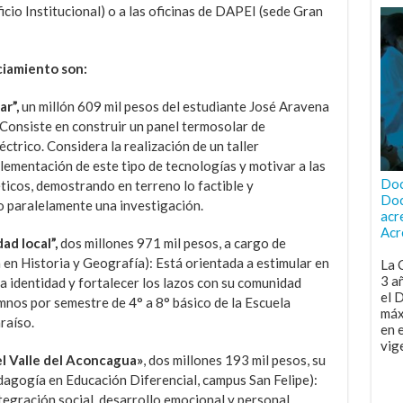
ficio Institucional) o a las oficinas de DAPEI (sede Gran
ciamiento son:
r”,
un millón 609 mil pesos del estudiante José Aravena
Consiste en construir un panel termosolar de
éctrico. Considera la realización de un taller
lementación de este tipo de tecnologías y motivar a las
Doc
ticos, demostrando en terreno lo factible y
Doc
o paralelamente una investigación.
acr
Acr
ad local”,
dos millones 971 mil pesos, a cargo de
en Historia y Geografía): Está orientada a estimular en
La 
3 a
ia identidad y fortalecer los lazos con su comunidad
el 
umnos por semestre de 4° a 8° básico de la Escuela
máx
raíso.
en 
vig
el Valle del Aconcagua»
, dos millones 193 mil pesos, su
dagogía en Educación Diferencial, campus San Felipe):
tegración social, desarrollo emocional y personal,