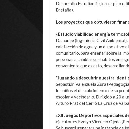
Desarrollo Estudiantil (tercer piso edi
Bretaña).
Los proyectos que obtuvieron finan
«Estudio viabilidad energía termosola
Damanee (Ingeniería Civil Ambiental): 
calefacción de agua y un dispositivo el
comunitario, para enseñar sobre la imp
personas a cambiar sus hábitos energé
conveniente que es esto, desarrolland
“Jugando a descubrir nuestra identid
Sebastián Valenzuela Zura (Pedagogía 
los niños el descubrimiento de su prop
escolar y vecindario. Dirigido a 20 al
Arturo Prat del Cerro La Cruz de Valpa
«
XII Juegos Deportivos Especiales d
ejecutor es Evelyn Vicencio Ojeda (Pe
Se buscará generar una instancia de in