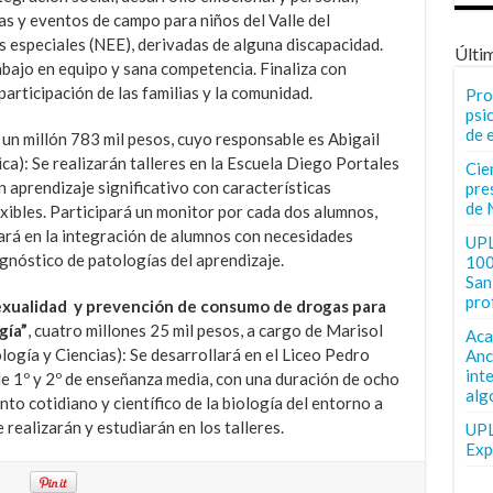
as y eventos de campo para niños del Valle del
especiales (NEE), derivadas de alguna discapacidad.
Últi
rabajo en equipo y sana competencia. Finaliza con
articipación de las familias y la comunidad.
Pro
psi
de 
un millón 783 mil pesos, cuyo responsable es Abigail
): Se realizarán talleres en la
Escuela Diego Portales
Cie
n aprendizaje significativo con características
pre
de 
lexibles. Participará un monitor por cada dos alumnos,
ará en la integración de alumnos con necesidades
UPL
agnóstico de patologías del aprendizaje.
100
San 
pro
 sexualidad y prevención de consumo de drogas para
gía”
, cuatro millones 25 mil pesos, a cargo de Marisol
Aca
ogía y Ciencias): Se desarrollará en el Liceo Pedro
Anc
int
e 1º y 2º de enseñanza media, con una duración de ocho
alg
to cotidiano y científico de la biología del entorno a
 realizarán y estudiarán en los talleres.
UPL
Exp