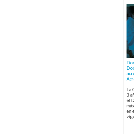
Doc
Doc
acr
Acr
La 
3 a
el 
máx
en 
vig