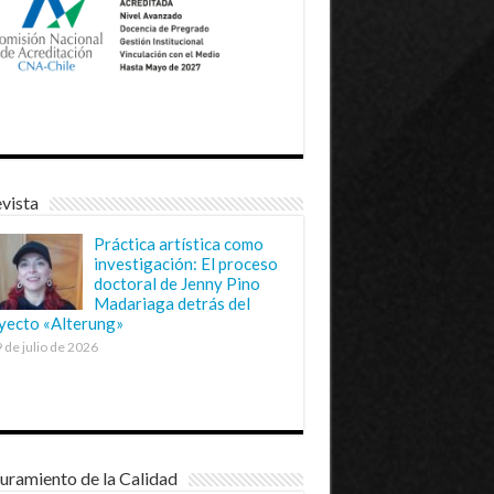
vista
Práctica artística como
investigación: El proceso
doctoral de Jenny Pino
Madariaga detrás del
yecto «Alterung»
 de julio de 2026
uramiento de la Calidad