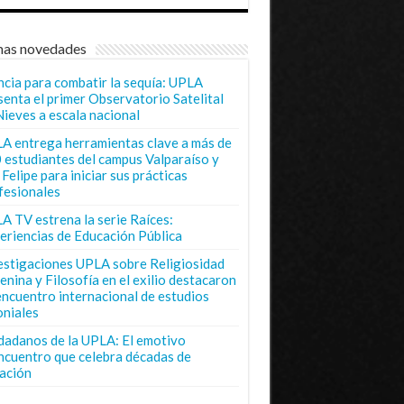
mas novedades
ncia para combatir la sequía: UPLA
senta el primer Observatorio Satelital
Nieves a escala nacional
A entrega herramientas clave a más de
 estudiantes del campus Valparaíso y
Felipe para iniciar sus prácticas
fesionales
A TV estrena la serie Raíces:
eriencias de Educación Pública
estigaciones UPLA sobre Religiosidad
enina y Filosofía en el exilio destacaron
encuentro internacional de estudios
oniales
dadanos de la UPLA: El emotivo
ncuentro que celebra décadas de
ación