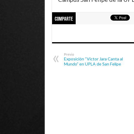
Comparte
Previo
Exposición “Víctor Jara Canta al
Mundo” en UPLA de San Felipe