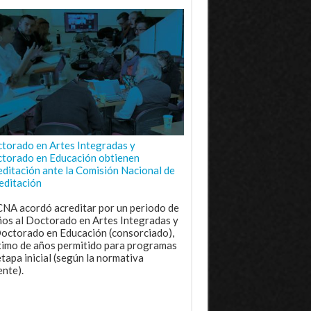
torado en Artes Integradas y
torado en Educación obtienen
editación ante la Comisión Nacional de
editación
CNA acordó acreditar por un periodo de
ños al Doctorado en Artes Integradas y
Doctorado en Educación (consorciado),
imo de años permitido para programas
etapa inicial (según la normativa
ente).