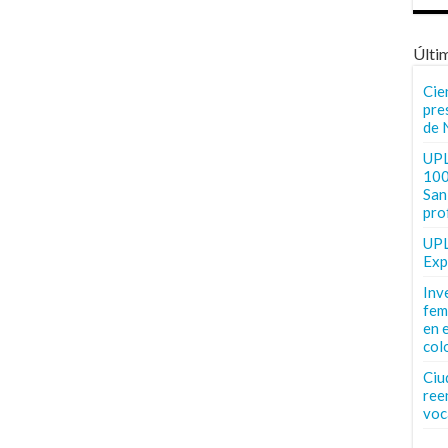
Últi
Cie
pre
de 
UPL
100
San 
pro
UPL
Exp
Inv
fem
en 
col
Ciu
ree
voc